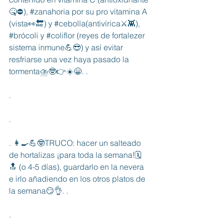
🤒⛔️), 
#zanahoria
 por su pro vitamina A 
(vista👀🔚) y 
#cebolla
(antivírica⚔️👾), 
#brócoli
 y 
#coliflor
 (reyes de fortalezer 
sistema inmune💪😎) y así evitar 
resfriarse una vez haya pasado la 
tormenta⛈🤓👉☀️😁. .
.
.
. 👩‍🍳💪🤓TRUCO: hacer un salteado 
de hortalizas ¡para toda la semana!🗓
🔝 (o 4-5 días), guardarlo en la nevera 
e irlo añadiendo en los otros platos de 
la semana😏👌. .
.