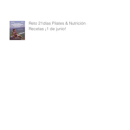
Reto 21días Pilates & Nutrición &
Recetas ¡1 de junio!
Mi rutina de Pilates y mi mayor
secreto
Retir Floreix amb Força amb
Receptes & Nutrició & Pilates a
La Noguera