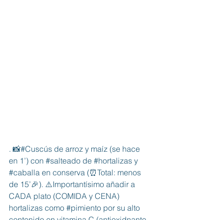
. 📸#Cuscús de arroz y maíz (se hace 
en 1’) con 
#salteado
 de 
#hortalizas
 y 
#caballa
 en conserva (⏰Total: menos 
de 15’🎉). ⚠️Importantísimo añadir a 
CADA plato (COMIDA y CENA) 
hortalizas como 
#pimiento
 por su alto 
contenido en vitamina C (antioxidnante