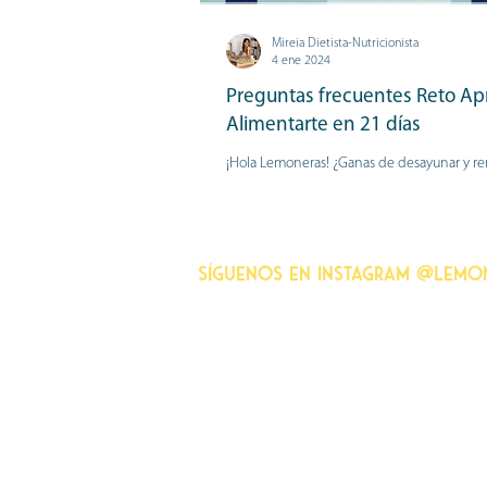
Mireia Dietista-Nutricionista
4 ene 2024
Preguntas frecuentes Reto Ap
Alimentarte en 21 días
¡Hola Lemoneras! ¿Ganas de desayunar y re
durante toda la mañana? ¿De prepararte c
no picar entre horas?...
Síguenos en instagram @lemo