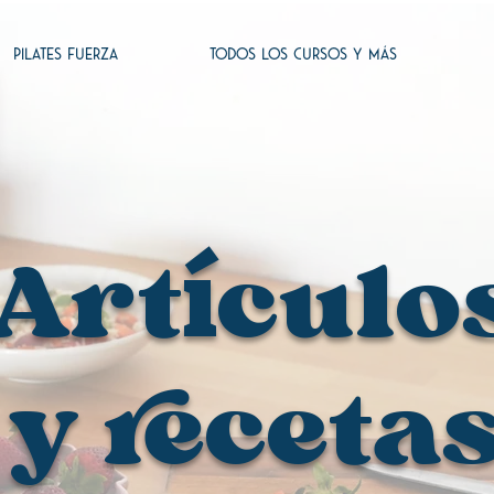
PILATES FUERZA
TODOS LOS CURSOS Y MÁS
Art
culo
í
y receta