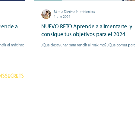
Mireia Dietista-Nutricionista
1 ene 2024
rende a
NUEVO RETO Aprende a alimentarte ¡y
consigue tus objetivos para el 2024!
ndir al máximo
¿Qué desayunar para rendir al máximo? ¿Qué comer par
omidas completas y
sentirte saciado? ¿Qué picar entre horas? ¿Qué cenar sin
complicaciones? ¡Todo lo...
nssecrets