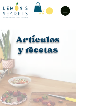
Art
culos
í
y recetas