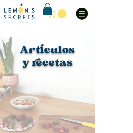
Art
culos
í
y recetas