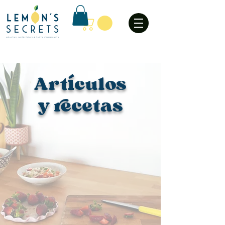
Art
culos
í
y recetas