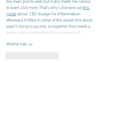
the main points well, but it also made me curious 
to learn a bit more. That's why I checked out 
this 
guide
 about  CBD dosage for inflammation 
afterward. It filled in some of the details this article 
wasn't trying to go into, so together they made a 
pretty solid combination if you're new to th…
Mostrar más
Me gusta
Reaccionar