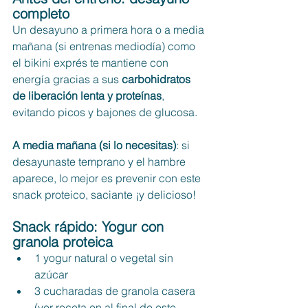
completo
Un desayuno a primera hora o a media 
mañana (si entrenas mediodía) como 
el bikini exprés te mantiene con 
energía gracias a sus 
carbohidratos 
de liberación lenta y proteínas
, 
evitando picos y bajones de glucosa.
A media mañana (si lo necesitas)
: si 
desayunaste temprano y el hambre 
aparece, lo mejor es prevenir con este 
snack proteico, saciante ¡y delicioso! 
Snack rápido: Yogur con 
granola proteica
1 yogur natural o vegetal sin 
azúcar
3 cucharadas de granola casera 
(ver receta en al final de este 