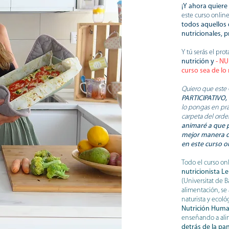
¡Y ahora quiere
este curso onlin
todos aquellos
nutricionales, p
Y tú serás el pro
nutrición y
- NUE
curso sea de lo
Quiero que est
PARTICIPATIVO,
lo pongas en prá
carpeta del orde
animaré a que p
mejor manera d
en este curso on
Todo el curso on
nutricionista L
(Universitat de 
alimentación, se
naturista y ecoló
Nutrición Huma
enseñando a alim
detrás de la pan