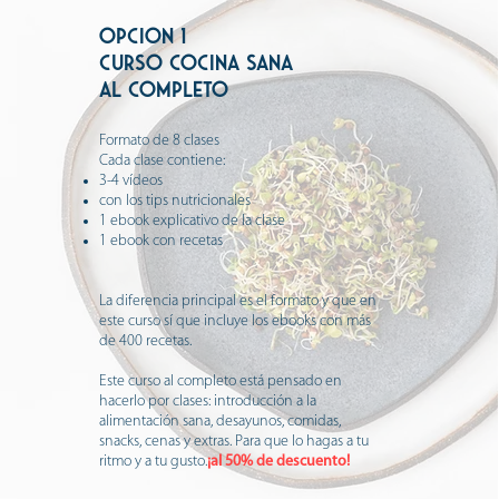
OPCION 1
curso cocina sana
al completo
Formato de 8 clases
Cada clase contiene:
3-4 vídeos
con los tips nutricionales
1 ebook explicativo de la clase
1 ebook con recetas
La diferencia principal es el formato y que en
este curso sí que
incluye los ebooks con más
de 400 recetas.
Este curso al completo está pensado en
hacerlo por clases: introducción a la
alimentación sana, desayunos, comidas,
snacks, cenas y extras. Para que lo hagas a tu
ritmo y a tu gusto.
¡al 50% de descuento!