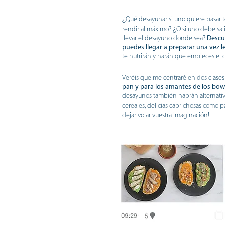
¿
Qué desayunar si uno quiere pasar 
¿
rendir al máximo?
O si uno debe sal
llevar el desayuno donde sea?
Descub
puedes llegar a preparar una vez 
te nutrirán y harán que empieces el d
Veréis que me centraré en dos clase
pan y para los amantes de los bowl
desayunos también habrán alternativ
cereales, delicias caprichosas como pa
dejar volar vuestra imaginación!