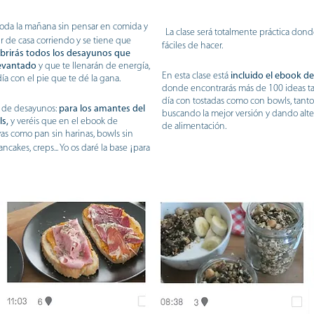
toda la mañana sin pensar en comida y
La clase será totalmente práctica dond
ir de casa corriendo y se tiene que
fáciles de hacer.
rirás todos los desayunos que
levantado
y que te llenarán de energía,
En esta clase está
incluido el ebook 
ía con el pie que te dé la gana.
donde encontrarás más de 100 ideas ta
día con tostadas como con bowls, tant
s de desayunos:
para los amantes del
buscando la mejor versión y dando alter
s,
y veréis que en el ebook de
de alimentación.
as como pan sin harinas, bowls sin
¡
ncakes, creps... Yo os daré la base
para