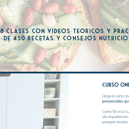
 8 clases con vIdeos teOricos y prA
 de 450 recetas y consejos nutrici
curso onl
Llega el curso on
presenciales qu
Como Técnica Sup
ido impartiendo 
preparar recetas d