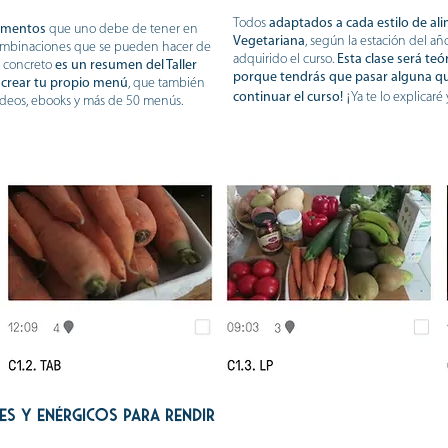
Todos
adaptados a cada estilo de al
limentos
que uno debe de tener en
Vegetariana
, según la estación del añ
combinaciones que se pueden hacer de
adquirido el curso.
Esta clase será te
En concreto
es un resumen del Taller
porque tendrás que pasar alguna qu
 crear tu propio menú
, que también
¡
continuar el curso!
Ya te lo explicaré
vídeos, ebooks y más de 50 menús.
es y enérgicos para rendir