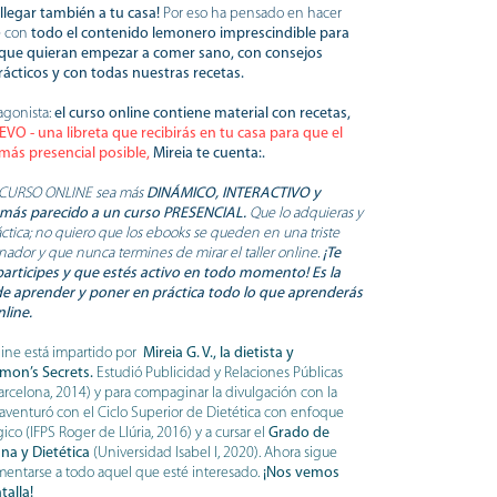
 llegar también a tu casa!
Por eso ha pensado
en
hacer
e con
todo el contenido lemonero imprescindible para
 que quieran empezar a comer sano, con consejos
rácticos y con todas nuestras recetas.
tagonista:
el curso online contiene material con recetas,
VO - una libreta que recibirás en tu casa para que el
 más presencial posible,
Mireia te cuenta:.
e CURSO ONLINE sea más
DINÁMICO, INTERACTIVO y
 más parecido a un curso PRESENCIAL.
Que lo adquieras y
ctica; no quiero que los ebooks se queden en una triste
nador y que nunca termines de mirar el taller online.
¡Te
articipes y que estés activo en todo momento! Es la
e aprender y poner en práctica todo lo que aprenderás
line.
line está impartido por
Mireia G. V., la dietista y
emon’s Secrets.
Estudió Publicidad y Relaciones Públicas
Barcelona, 2014) y para compaginar la divulgación con la
 aventuró con el Ciclo Superior de Dietética con enfoque
gico (IFPS Roger de Llúria, 2016) y a cursar el
Grado de
na y Dietética
(Universidad Isabel I, 2020). Ahora sigue
entarse a todo aquel que esté interesado.
¡N
os vemos
talla!