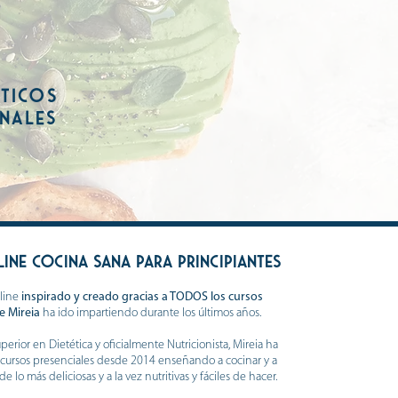
cticos
onales
ine cocina sana para principIantes
line
inspirado y creado gracias a TODOS los cursos
e Mireia
ha ido impartiendo durante los últimos años.
erior en Dietética y oficialmente Nutricionista, Mireia ha
cursos presenciales desde 2014 enseñando a cocinar y a
e lo más deliciosas y a la vez nutritivas y fáciles de hacer.