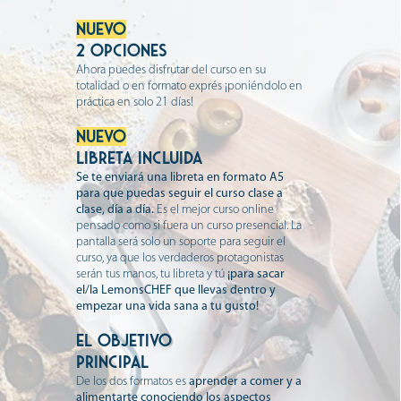
NUEVO
2 OPCIONES
Ahora puedes disfrutar del curso en su
totalidad o en formato exprés ¡poniéndolo en
práctica en solo 21 días!
NUEVO
LIBRETA INCLUI
DA
Se te enviará una libreta en formato A5
para que puedas seguir el curso clase a
clase, día a día.
Es el mejor curso online
pensado como si fuera un curso presencial. La
pantalla será solo un soporte para seguir el
curso, ya que los verdaderos protagonistas
serán tus manos, tu libreta y tú
¡para sacar
el/la LemonsCHEF que llevas dentro y
empezar una vida sana a tu gusto!
EL OBJETIVO
principal
De los dos formatos es
aprender a comer y a
alimentarte conociendo los aspectos