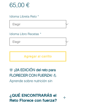
Precio
65,00 €
Idioma Libreta Reto
*
Idioma Libro Recetas
*
Agregar al carrito
🌸
¡2A EDICIÓN del reto para
FLORECER CON FUERZA!
💪
Aprende sobre nutrición sin
restricciones, motívate con el
Pilates
y gana confianza en ti misma.
¿QUÉ ENCONTRARÁS el
✨ Durante
5 semanas
, crearemos
Reto Florece con fuerza?
hábitos saludables que te harán