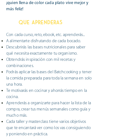
¡quien llena de color cada plato vive mejor y
más feliz!
QUE APRENDERAS
Con cada curso, reto, ebook, etc. aprenderás...
A
alimentarte
disfrutando de cada bocado.
Descubrirás las bases nutricionales para saber
qué necesita exactamente tu
organismo.
Obtendrás inspiración con mil recetas y
combinaciones.
Podrás aplicar las bases del Batchcooking y tener
la comida preparada para toda la semana en solo
una hora.
Te motivarás en cocinar y ahorrás tiempo en la
cocina.
Aprenderás a organizarte para hacer la lista de la
compra, crear tus menús semanales como guía y
mucho más.
Cada taller y masterclass tiene varios objetivos
que te encantará ver como los vas c
onsiguiendo
y poniendo en práctica.