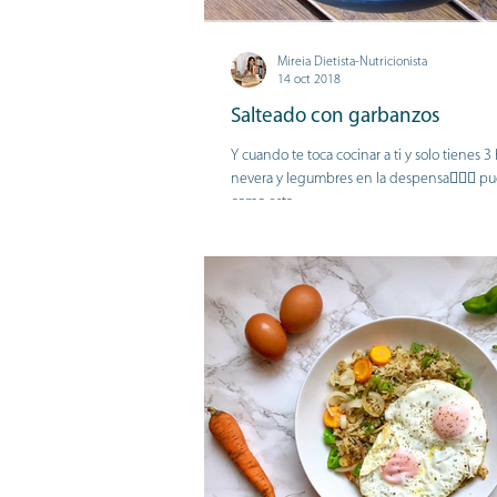
Mireia Dietista-Nutricionista
14 oct 2018
Salteado con garbanzos
Y cuando te toca cocinar a ti y solo tienes 3 
nevera y legumbres en la despensa🤷🏽‍♀️ pue
como esta...