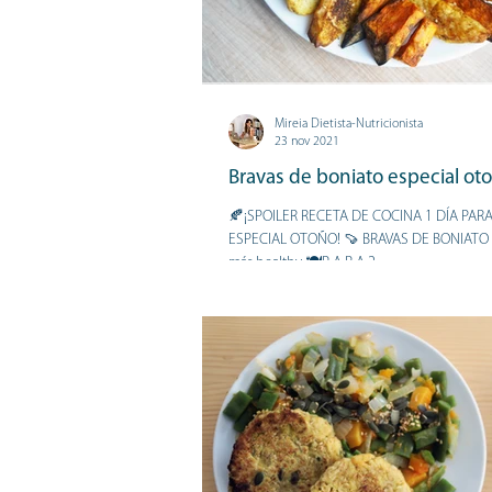
Mireia Dietista-Nutricionista
23 nov 2021
Bravas de boniato especial ot
🍂¡SPOILER RECETA DE COCINA 1 DÍA PA
ESPECIAL OTOÑO! 🍠 BRAVAS DE BONIATO sup
más healthy 🍽P A R A 2...