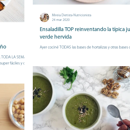
Mireia Dietista-Nutricionista
24 mar 2020
Ensaladilla TOP reinventando la típica j
verde hervida
oño
Ayer cociné TODAS las bases de hortalizas y otras bases
quinoa siguiendo el método #LemonsBATCHCOOKING 
RA TODA LA SEMANA
he preparado esta...
er fáciles y de lo