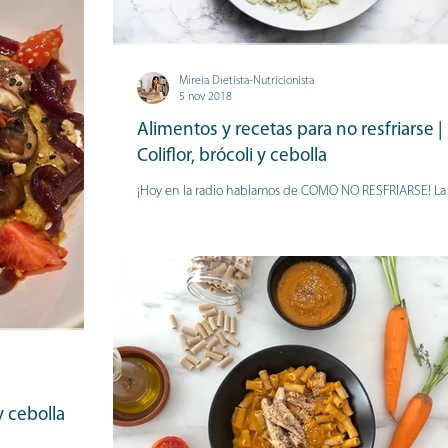
Mireia Dietista-Nutricionista
5 nov 2018
Alimentos y recetas para no resfriarse |
Coliflor, brócoli y cebolla
¡Hoy en la radio hablamos de COMO NO RESFRIARSE! La 
es comer alimentos que potencien a nuestro sistema
inmunológico, es decir, a...
y cebolla