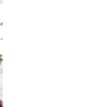
udía
 como
y hoy