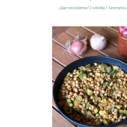
¿Que necesitamos? 2 cebollas 1 berenjena 🍆 1 limón 🍋 🍄
300gr de setas, a poder ser cepas, que au
ya quedan...