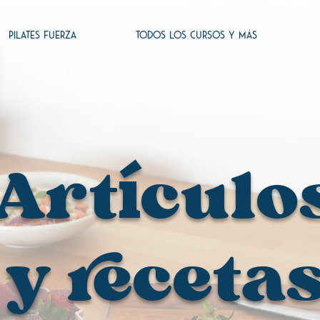
PILATES FUERZA
TODOS LOS CURSOS Y MÁS
Art
culo
í
y receta