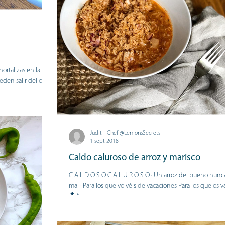
hortalizas en la
den salir delicias
Judit - Chef @LemonsSecrets
1 sept 2018
Caldo caluroso de arroz y marisco
C A L D O S O C A L U R O S O · Un arroz del bueno nunca es
mal · Para los que volvéis de vacaciones Para los que os vais ·
🔝Arroz...