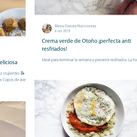
Mireia Dietista-Nutricionista
6 oct 2019
Crema verde de Otoño ¡perfecta anti
resfriados!
Ideal para terminar la semana y prevenir resfriados. La hice el
liciosa
miércoles con el sistema Batch Cooking que os enseño e
Taller...
ez crujientes 📝
 Copos de aven al