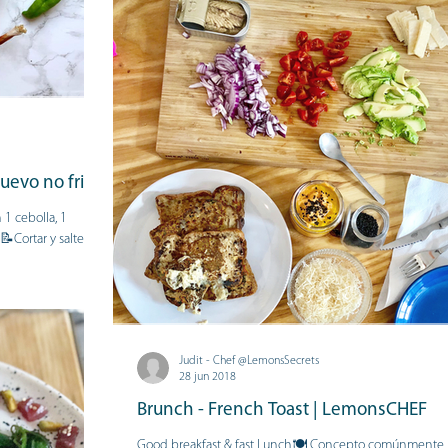
uevo no frito
1 cebolla, 1
Cortar y saltear la
Judit - Chef @LemonsSecrets
28 jun 2018
Brunch - French Toast | LemonsCHEF
Good breakfast & fast Lunch🍽 Concepto comúnmente