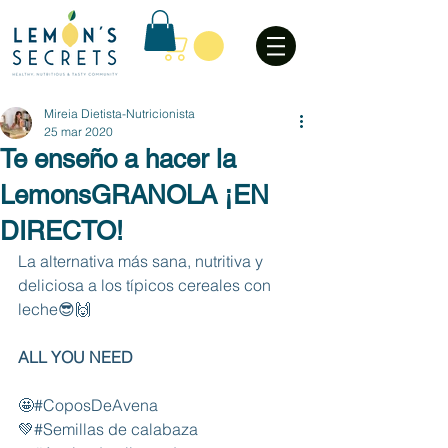
Mireia Dietista-Nutricionista
25 mar 2020
Te enseño a hacer la
LemonsGRANOLA ¡EN
DIRECTO!
La alternativa más sana, nutritiva y 
deliciosa a los típicos cereales con 
leche😎🙌 
ALL YOU NEED
🤩
#CoposDeAvena
💚
#Semillas
 de calabaza