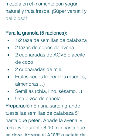
mezcla en el momento con yogur 
natural y fruta fresca. ¡Súper versátil y 
delicioso!
Para la granola (5 raciones):
1/2 taza de semillas de calabaza
2 tazas de copos de avena
2 cucharadas de AOVE o aceite 
de coco
2 cucharadas de miel
Frutos secos troceados (nueces, 
almendras…)
Semillas (chía, lino, sésamo…)
Una pizca de canela
Preparación:
En una sartén grande, 
tuesta las semillas de calabaza 5' 
hasta que peten. Añade la avena  y 
remueve durante 8-10 min hasta que 
se dore. Agrega el AOVE o aciete de 