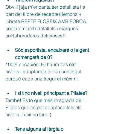
Obviii jaja m'encanta ser detallista i a 
part del llibre de receptes lemons + 
llibreta REPTE FLOREIX AMB FORÇA, 
contarem amb detallets i marques 
col·laboradores delicioses!!
Sóc esportista, encaixaré o la gent 
començarà de 0?
100% encaixes! Hi haurà tots els 
nivells i adaptaré pilates i contingut 
perquè cada una tregui el màxim!
I si tinc nivell principant a Pilates?
També! És lo que més m'agrada del 
Pilates que es pot adaptar a tots els 
nivells, i així ho faré :)
Tens alguna al·lèrgia o 