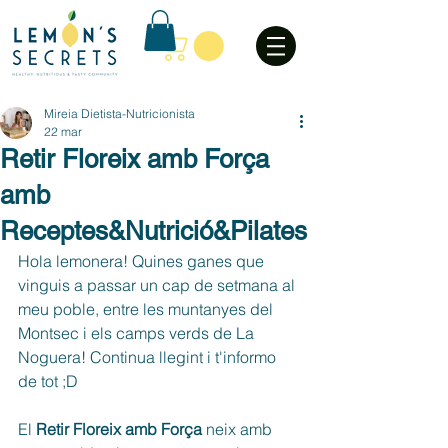
Mireia Dietista-Nutricionista
22 mar
Retir Floreix amb Força
amb
Receptes&Nutrició&Pilates
Hola lemonera! Quines ganes que 
vinguis a passar un cap de setmana al 
meu poble, entre les muntanyes del 
Montsec i els camps verds de La 
Noguera! Continua llegint i t'informo 
de tot ;D
El 
Retir Floreix amb Força
 neix amb 