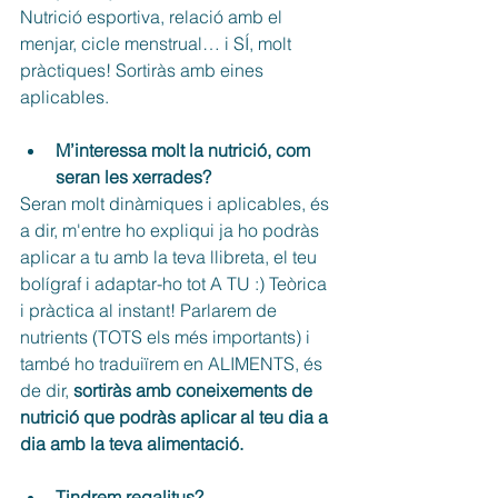
Nutrició esportiva, relació amb el 
menjar, cicle menstrual… i SÍ, molt 
pràctiques! Sortiràs amb eines 
aplicables.
M’interessa molt la nutrició, com 
seran les xerrades?
Seran molt dinàmiques i aplicables, és 
a dir, m'entre ho expliqui ja ho podràs 
aplicar a tu amb la teva llibreta, el teu 
bolígraf i adaptar-ho tot A TU :) Teòrica 
i pràctica al instant! Parlarem de 
nutrients (TOTS els més importants) i 
també ho traduiïrem en ALIMENTS, és 
de dir,
 sortiràs amb coneixements de 
nutrició que podràs aplicar al teu dia a 
dia amb la teva alimentació. 
Tindrem regalitus?