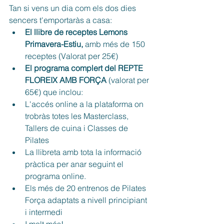
Tan si vens un dia com els dos dies 
sencers t'emportaràs a casa:
El llibre de receptes Lemons 
Primavera-Estiu, 
amb més de 150 
receptes (Valorat per 25€)
El programa complert del REPTE 
FLOREIX AMB FORÇA 
(valorat per 
65€) que inclou:
L'accés online a la plataforma on 
trobràs totes les Masterclass, 
Tallers de cuina i Classes de 
Pilates
La llibreta amb tota la informació 
pràctica per anar seguint el 
programa online.
Els més de 20 entrenos de Pilates 
Força adaptats a nivell principiant 
i intermedi
I molt més! 