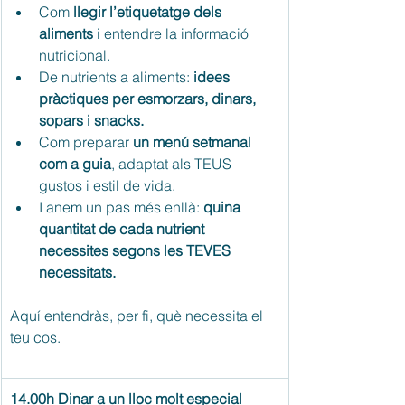
Com
 llegir l’etiquetatge dels 
aliments 
i entendre la informació 
nutricional.
De nutrients a aliments: 
idees 
pràctiques per esmorzars, dinars, 
sopars i snacks.
Com preparar 
un menú setmanal 
com a guia
, adaptat als TEUS 
gustos i estil de vida.
I anem un pas més enllà: 
quina 
quantitat de cada nutrient 
necessites segons les TEVES 
necessitats.
Aquí entendràs, per fi, què necessita el 
teu cos.
14.00h Dinar a un lloc molt especial 