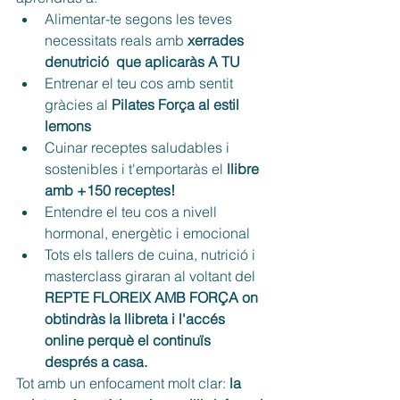
Alimentar-te segons les teves 
necessitats reals amb 
xerrades 
denutrició  que aplicaràs A TU
Entrenar el teu cos amb sentit 
gràcies al 
Pilates Força al estil 
lemons
Cuinar receptes saludables i 
sostenibles i t'emportaràs el 
llibre 
amb +150 receptes!
Entendre el teu cos a nivell 
hormonal, energètic i emocional
Tots els tallers de cuina, nutrició i 
masterclass giraran al voltant del 
REPTE FLOREIX AMB FORÇA on 
obtindràs la llibreta i l'accés 
online perquè el continuïs 
després a casa.
Tot amb un enfocament molt clar: 
la 