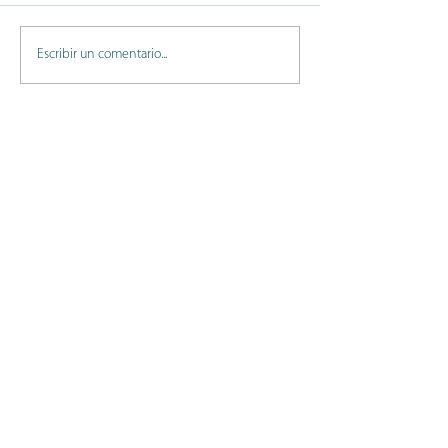
Escribir un comentario...
Entradas recientes
¡Entrena Pilates Fuerza conmigo