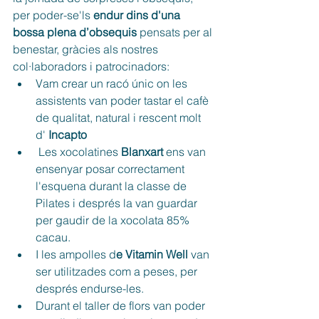
per poder-se'ls 
endur dins d'una 
bossa plena d’obsequis
 pensats per al 
benestar, gràcies als nostres 
col·laboradors i patrocinadors:
Vam crear un racó únic on les 
assistents van poder tastar el cafè 
de qualitat, natural i rescent molt 
d' 
Incapto
 Les xocolatines 
Blanxart
 ens van 
ensenyar posar correctament 
l'esquena durant la classe de 
Pilates i després la van guardar 
per gaudir de la xocolata 85% 
cacau.
I les ampolles d
e Vitamin Well
 van 
ser utilitzades com a peses, per 
després endurse-les.
Durant el taller de flors van poder 