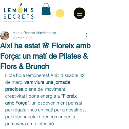
Mireia Dietista-Nutricionista
23 mar 2025
Així ha estat 🌸 Floreix amb
Força: un matí de Pilates &
Flors & Brunch
Hola hola lemoneres! Ahir, dissabte 22 
de març, 
vam viure una jornada 
preciosa
 plena de  moviment, 
creativitat i bona energia a 
“Floreix 
amb Força”
, un esdeveniment pensat 
per regalar-nos un matí per a nosaltres, 
per reconnectar i per començar la 
primavera amb intenció.