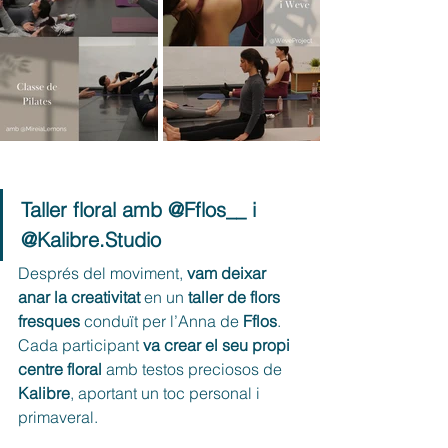
Taller floral amb @Fflos__ i 
@
Kalibre.Studio
Després del moviment, 
vam deixar 
anar la creativitat
 en un 
taller de flors 
fresques
 conduït per l’Anna de 
Fflos
. 
Cada participant 
va crear el seu propi 
centre floral
 amb testos preciosos de 
Kalibre
, aportant un toc personal i 
primaveral.