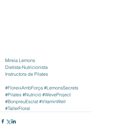
Mireia Lemons
Dietista-Nutricionista
Instructora de Pilates
#FloreixAmbForça
#LemonsSecrets
#Pilates
#Nutrició
#WeveProject
#BonpreuEsclat
#VitaminWell
#TallerFloral