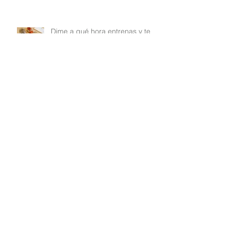
Dime a qué hora entrenas y te
diré qué comer como
Nutricionista e instructora de
Pilates
No hagas Pilates en casa sin
saber antes esto
Repte 21 dies Pilates & Nutrició
& Receptes ¡1 de juny!