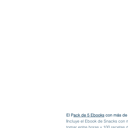
El P
ack de 5 Ebooks
 con más de 
I
ncluye el Ebook de Snacks con m
tomar entre horas y 100 recetas