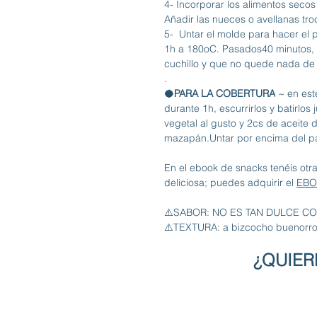
4️- Incorporar los alimentos seco
Añadir las nueces o avellanas tr
5️-  Untar el molde para hacer el 
1h a 180oC. Pasados40 minutos, 
cuchillo y que no quede nada de 
.
🥥PARA LA COBERTURA
 ~ en es
durante 1h, escurrirlos y batirlo
vegetal al gusto y 2cs de aceite
mazapán.Untar por encima del pa
En el ebook de snacks tenéis ot
deliciosa; puedes adquirir el 
EBO
⚠️SABOR: NO ES TAN DULCE C
⚠️TEXTURA: a bizcocho buenorr
¿QUIER