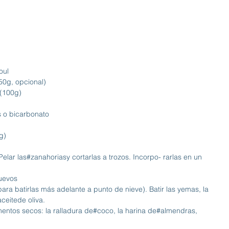
oul
50g, opcional)
 (100g)
 o bicarbonato
g)
Pelar las
#zanahorias
y cortarlas a trozos. Incorpo- rarlas en un 
uevos
(para batirlas más adelante a punto de nieve). Batir las yemas, la 
aceite
de oliva.
limentos secos: la ralladura de
#coco
, la harina de
#almendras
, 