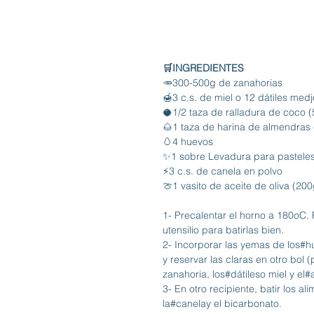
🛒INGREDIENTES
🥕300-500g de zanahorias
🍯3 c.s. de miel o 12 dátiles medj
🥥1/2 taza de ralladura de coco (
🌰1 taza de harina de almendras
🥚4 huevos
✨1 sobre Levadura para pasteles
⚡️3 c.s. de canela en polvo
🍈1 vasito de aceite de oliva (200
1️- Precalentar el horno a 180oC. 
utensilio para batirlas bien.
2️- Incorporar las yemas de los
#h
y reservar las claras en otro bol 
zanahoria, los
#dátiles
o miel y el
#
3️- En otro recipiente, batir los a
la
#canela
y el bicarbonato.