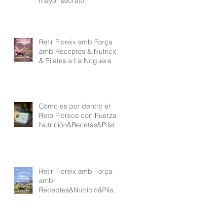
mayor secreto
Retir Floreix amb Força
amb Receptes & Nutrició
& Pilates a La Noguera
Cómo es por dentro el
Reto Florece con Fuerza
Nutrición&Recetas&Pilate
s
Retir Floreix amb Força
amb
Receptes&Nutrició&Pilate
s