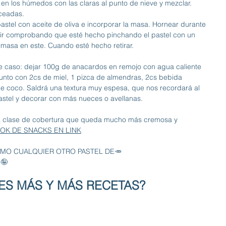
s en los húmedos con las claras al punto de nieve y mezclar. 
oceadas.
pastel con aceite de oliva e incorporar la masa. Hornear durante 
ir comprobando que esté hecho pinchando el pastel con un 
masa en este. Cuando esté hecho retirar.
te caso: dejar 100g de anacardos en remojo con agua caliente 
s junto con 2cs de miel, 1 pizca de almendras, 2cs bebida 
 de coco. Saldrá una textura muy espesa, que nos recordará al 
stel y decorar con más nueces o avellanas.
ra clase de cobertura que queda mucho más cremosa y 
OK DE SNACKS EN LINK
OMO CUALQUIER OTRO PASTEL DE🥕
o🤪
ES MÁS Y MÁS RECETAS?