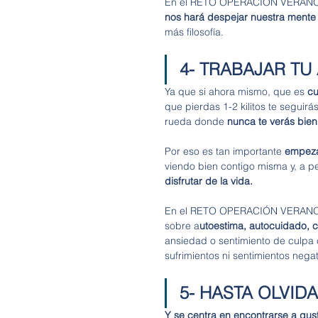
En el RETO OPERACIÓN VERANO n
nos hará despejar nuestra mente
más filosofía. 
4- TRABAJAR T
Ya que si ahora mismo, que es 
cu
que pierdas 1-2 kilitos te seguir
rueda donde 
nunca te verás bien
Por eso es tan importante 
empezar
viendo bien contigo misma y, a p
disfrutar de la vida. 
En el RETO OPERACIÓN VERANO ten
sobre a
utoestima, autocuidado, 
ansiedad o sentimiento de culpa c
sufrimientos ni sentimientos negat
5- HASTA OLVID
Y se centra en encontrarse a gu