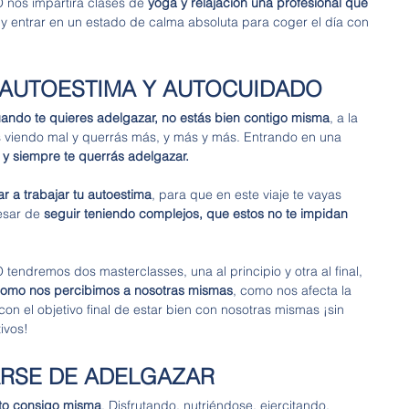
os impartirá clases de 
yoga y relajación una profesional que 
 y entrar en un estado de calma absoluta para coger el día con 
U AUTOESTIMA Y AUTOCUIDADO
ando te quieres adelgazar, no estás bien contigo misma
, a la 
ás viendo mal y querrás más, y más y más. Entrando en una 
 y siempre te querrás adelgazar. 
 a trabajar tu autoestima
, para que en este viaje te vayas 
esar de 
seguir teniendo complejos, que estos no te impidan 
dremos dos masterclasses, una al principio y otra al final, 
como nos percibimos a nosotras mismas
, como nos afecta la 
on el objetivo final de estar bien con nosotras mismas ¡sin 
ivos!
ARSE DE ADELGAZAR
sto consigo misma
. Disfrutando, nutriéndose, ejercitando, 