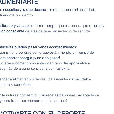
ALIMENTARTE
e 
necesitas y lo que deseas
, sin restricciones ni ansiedad, 
riéndote por dentro. 
ilibrado y variado
 al mismo tiempo que escuchas que quieres y 
ción consciente
 dejarás de tener ansiedad o de sentirte 
strictivas pueden pasar varios acontecimientos: 
ganismo lo percibe como que está viviendo un tiempo de 
ra ahorrar energía ¡y no adelgazar!
 vuelve a comer como antes y en poco tiempo vuelva a 
, además de alguna sorpresita de más extra. 
ender a alimentarnos desde una alimentación saludable, 
ndo para saber cómo!
nutrirás por dentro ¡con recetas deliciosas! Adaptadas a 
y para todos los miembros de la familia :)
 MOTIVARTE CON EL DEPORTE 