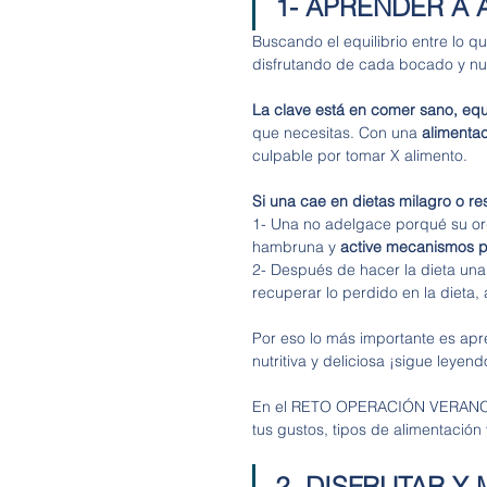
1- APRENDER A 
Buscando el equilibrio entre lo qu
disfrutando de cada bocado y nut
La clave está en comer sano, equ
que necesitas. Con una 
alimenta
culpable por tomar X alimento.
Si una cae en dietas milagro o re
1- Una no adelgace porqué su or
hambruna y 
active mecanismos pa
2- Después de hacer la dieta una
recuperar lo perdido en la dieta
Por eso lo más importante es apr
nutritiva y deliciosa ¡sigue leye
En el RETO OPERACIÓN VERANO te 
tus gustos, tipos de alimentación 
2- DISFRUTAR Y