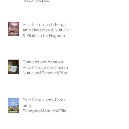
mayor secreto
Retir Floreix amb Força
amb Receptes & Nutrició
& Pilates a La Noguera
Cómo es por dentro el
Reto Florece con Fuerza
Nutrición&Recetas&Pilate
s
Retir Floreix amb Força
amb
Receptes&Nutrició&Pilate
s