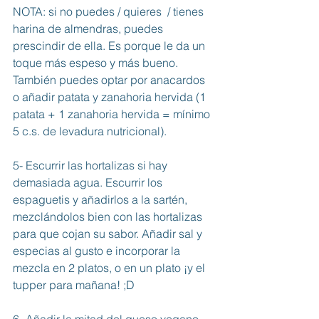
NOTA: si no puedes / quieres  / tienes 
harina de almendras, puedes 
prescindir de ella. Es porque le da un 
toque más espeso y más bueno. 
También puedes optar por anacardos 
o añadir patata y zanahoria hervida (1 
patata + 1 zanahoria hervida = mínimo 
5 c.s. de levadura nutricional).
5- Escurrir las hortalizas si hay 
demasiada agua. Escurrir los 
espaguetis y añadirlos a la sartén, 
mezclándolos bien con las hortalizas 
para que cojan su sabor. Añadir sal y 
especias al gusto e incorporar la 
mezcla en 2 platos, o en un plato ¡y el 
tupper para mañana! ;D
6- Añadir la mitad del queso vegano 