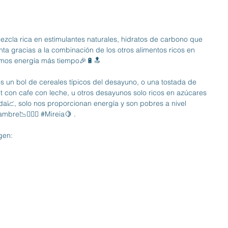
la rica en estimulantes naturales, hidratos de carbono que 
 gracias a la combinación de los otros alimentos ricos en 
nemos energía más tiempo🎉🔋🔝
s un bol de cereales típicos del desayuno, o una tostada de 
 con cafe con leche, u otros desayunos solo ricos en azúcares 
📈, solo nos proporcionan energía y son pobres a nivel 
mbre📉🤷🏻‍♀️ 
#Mireia
🍋 .
gen: