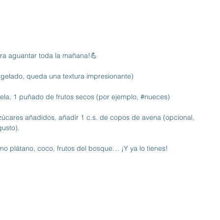
 aguantar toda la mañana!💪
ongelado, queda una textura impresionante)
ela
, 1 puñado de frutos secos (por ejemplo, 
#nueces
)
zúcares añadidos, añadir 1 c.s. de copos de avena (opcional, 
gusto).
omo plátano, coco, frutos del bosque… ¡Y ya lo tienes!