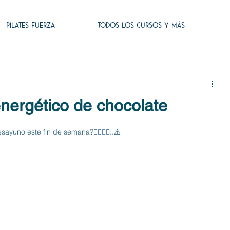
PILATES FUERZA
TODOS LOS CURSOS Y MÁS
rgético de chocolate
yuno este fin de semana?🙋‍♀️🙋‍♂️..⚠️