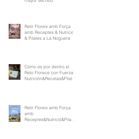
mayor secreto
Retir Floreix amb Força
amb Receptes & Nutrició
& Pilates a La Noguera
Cómo es por dentro el
Reto Florece con Fuerza
Nutrición&Recetas&Pilate
s
Retir Floreix amb Força
amb
Receptes&Nutrició&Pilate
s