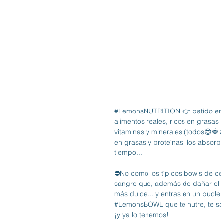
#LemonsNUTRITION
 👉 batido en
alimentos reales, ricos en grasas
vitaminas y minerales (todos😍🍓
en grasas y proteínas, los abso
tiempo...
⛔️No como los típicos bowls de c
sangre que, además de dañar el 
más dulce... y entras en un bucle
#LemonsBOWL
 que te nutre, te s
¡y ya lo tenemos! 