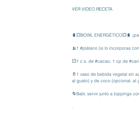
VER VIDEO RECETA
🔋💥BOWL ENERGÉTICO💥🔋 ¡para
🍌1 
#plátano
 (si lo incorporas c
💥1 c.s. de 
#cacao
, 1 cp de 
#can
🥛1 vaso de bebida vegetal sin a
al gusto) y de coco (opcional, al 
🌀Batir, servir junto a toppings c
.