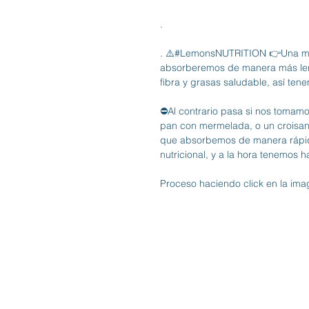
.
. ⚠️#LemonsNUTRITION 👉Una mezc
absorberemos de manera más lenta
fibra y grasas saludable, así te
⛔️Al contrario pasa si nos tomamo
pan con mermelada, o un croisant
que absorbemos de manera rápida
nutricional, y a la hora tenemos ha
Proceso haciendo click en la ima