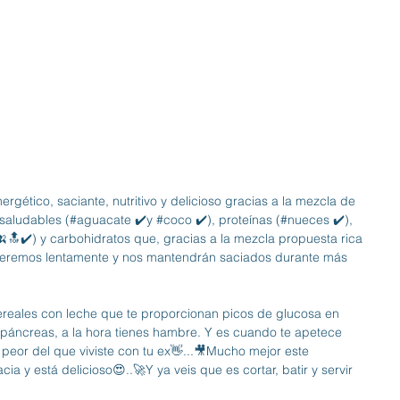
ergético, saciante, nutritivo y delicioso gracias a la mezcla de 
 saludables (#aguacate ✔️y 
#coco
 ✔️), proteínas (#nueces ✔️), 
🔝✔️) y carbohidratos que, gracias a la mezcla propuesta rica 
rberemos lentamente y nos mantendrán saciados durante más 
ereales con leche que te proporcionan picos de glucosa en 
páncreas, a la hora tienes hambre. Y es cuando te apetece 
 peor del que viviste con tu ex👋...🎥Mucho mejor este 
acia y está delicioso😍..🚀Y ya veis que es cortar, batir y servir 