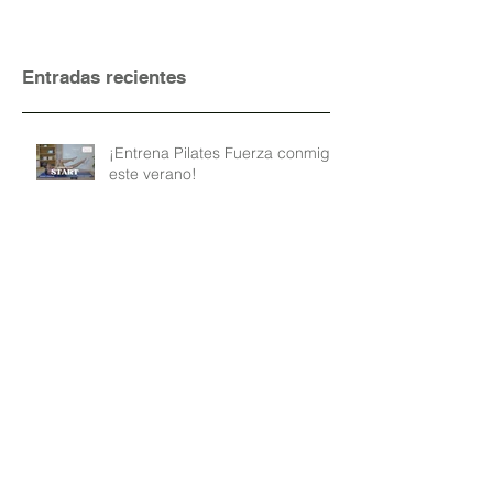
Entradas recientes
¡Entrena Pilates Fuerza conmigo
este verano!
Dime a qué hora entrenas y te
diré qué comer como
Nutricionista e instructora de
Pilates
No hagas Pilates en casa sin
saber antes esto