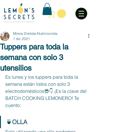
Mireia Dietista-Nutricionista
1 dic 2021
Tuppers para toda la
semana con solo 3
utensilios
Es lunes y los tuppers para toda la 
semana están listos con solo 3 
electrodomésticos😎👇 ¡Es la clave del 
BATCH COOKING LEMONERO! Te 
cuento: 
🍵
OLLA
Solo utilizando una olla podemos 