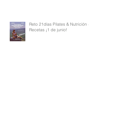
Reto 21días Pilates & Nutrición &
Recetas ¡1 de junio!
Mi rutina de Pilates y mi mayor
secreto
Retir Floreix amb Força amb
Receptes & Nutrició & Pilates a
La Noguera