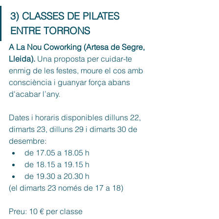
3) CLASSES DE PILATES 
ENTRE TORRONS​​
A La Nou Coworking (Artesa de Segre, 
Lleida). 
Una proposta per cuidar-te 
enmig de les festes, moure el cos amb 
consciència i guanyar força abans 
d'acabar l’any.
Dates i horaris disponibles dilluns 22, 
dimarts 23, dilluns 29 i dimarts 30 de 
desembre:
de 17.05 a 18.05 h
de 18.15 a 19.15 h
de 19.30 a 20.30 h
(el dimarts 23 només de 17 a 18)
Preu: 10 € per classe