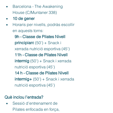
Barcelona - The Awakening 
House (C/Muntaner 338)
10 de gener
Horaris per nivells, podràs escollir 
en aquests torns:
9h - Classe de Pilates Nivell 
principian
t (50') + Snack i 
xerrada nutrició esportiva (45')
11h - Classe de Pilates Nivell 
intermig 
(50') + Snack i xerrada 
nutrició esportiva (45')
14 h - Classe de Pilates Nivell 
intermig+
 (50') + Snack i xerrada 
nutrició esportiva (45')
Què inclou l’entrada?
Sessió d’entrenament de 
Pilates enfocada en força, 