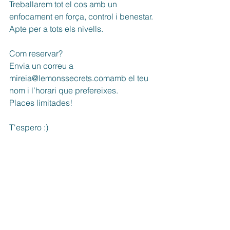
Treballarem tot el cos amb un 
enfocament en força, control i benestar. 
Apte per a tots els nivells.
Com reservar?
Envia un correu a 
mireia@lemonssecrets.comamb el teu 
nom i l’horari que prefereixes.
Places limitades!
T'espero :)