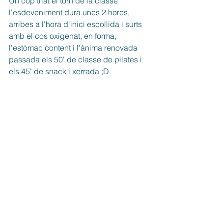
Un cop triat el torn de la classe 
l'esdeveniment dura unes 2 hores, 
arribes a l'hora d'inici escollida i surts 
amb el cos oxigenat, en forma, 
l'estòmac content i l'ànima renovada 
passada els 50' de classe de pilates i 
els 45' de snack i xerrada ;D
Una trobada per començar l’any des 
del moviment conscient, l’autoestima i 
la força interior.
PLACES LIMITADES
T'ESPERO :)
ENTRADES JA A LA VENTA >