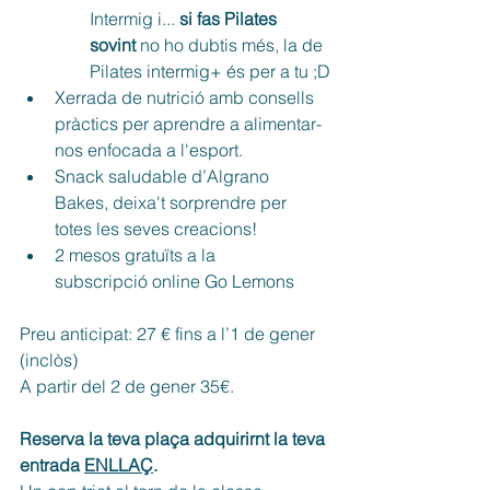
Intermig i... 
si fas Pilates 
sovint 
no ho dubtis més, la de 
Pilates intermig+ és per a tu ;D
Xerrada de nutrició amb consells 
pràctics per aprendre a alimentar-
nos enfocada a l'esport.
Snack saludable d’Algrano 
Bakes, deixa't sorprendre per 
totes les seves creacions!
2 mesos gratuïts a la 
subscripció online Go Lemons
Preu anticipat: 27 € fins a l’1 de gener 
(inclòs)
A partir del 2 de gener 35€.
Reserva la teva plaça adquirirnt la teva 
entrada 
ENLLAÇ
.