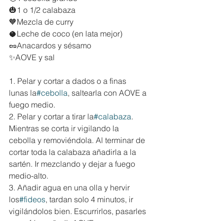
🎃1 o 1/2 calabaza
🧡Mezcla de curry
🥥Leche de coco (en lata mejor)
🥜Anacardos y sésamo
✨AOVE y sal
1. Pelar y cortar a dados o a finas 
lunas la
#cebolla
, saltearla con AOVE a 
fuego medio.
2. Pelar y cortar a tirar la
#calabaza
. 
Mientras se corta ir vigilando la 
cebolla y removiéndola. Al terminar de 
cortar toda la calabaza añadirla a la 
sartén. Ir mezclando y dejar a fuego 
medio-alto.
3. Añadir agua en una olla y hervir 
los
#fideos
, tardan solo 4 minutos, ir 
vigilándolos bien. Escurrirlos, pasarles 