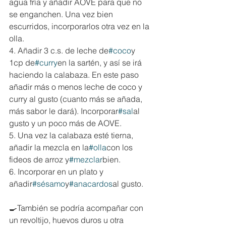
agua fría y añadir AOVE para que no 
se enganchen. Una vez bien 
escurridos, incorporarlos otra vez en la 
olla.
4. Añadir 3 c.s. de leche de
#coco
y 
1cp de
#curry
en la sartén, y así se irá 
haciendo la calabaza. En este paso 
añadir más o menos leche de coco y 
curry al gusto (cuanto más se añada, 
más sabor le dará). Incorporar
#sal
al 
gusto y un poco más de AOVE.
5. Una vez la calabaza esté tierna, 
añadir la mezcla en la
#olla
con los 
fideos de arroz y
#mezclar
bien.
6. Incorporar en un plato y 
añadir
#sésamo
y
#anacardos
al gusto.
🍳También se podría acompañar con 
un revoltijo, huevos duros u otra 