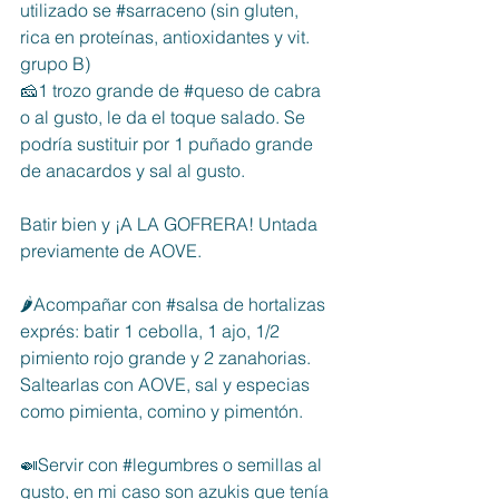
utilizado se 
#sarraceno
 (sin gluten, 
rica en proteínas, antioxidantes y vit. 
grupo B)
🧀1 trozo grande de 
#queso
 de cabra 
o al gusto, le da el toque salado. Se 
podría sustituir por 1 puñado grande 
de 
anacardos
 y sal al gusto.
Batir bien y ¡A LA GOFRERA! Untada 
previamente de AOVE.
🌶Acompañar con 
#salsa
 de hortalizas 
exprés: batir 1 cebolla, 1 ajo, 1/2 
pimiento rojo grande y 2 zanahorias. 
Saltearlas con AOVE, sal y especias 
como pimienta, comino y pimentón.
🍛Servir con 
#legumbres
 o semillas al 
gusto, en mi caso son azukis que tenía 