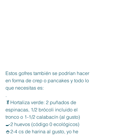
Estos g
ofres
 también se podrían hacer 
en forma de 
crep
 o 
pancakes
 y todo lo 
que necesitas es:
.
🥬Hortaliza verde: 2 puñados de 
e
spinacas, 1/2 
brócoli
 incluido el 
tronco o 1-1/2 
calabacín
 (al gusto)
🍳2 
huevos
 (código 0 ecológicos)
🍚2-4 cs de 
harina
 al gusto, yo he 