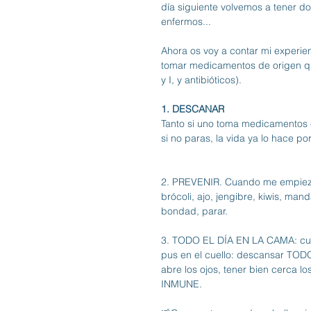
día siguiente volvemos a tener d
enfermos... 
Ahora os voy a contar mi experie
tomar medicamentos de origen quí
y I, y antibióticos). 
1. DESCANAR
Tanto si uno toma medicamentos 
si no paras, la vida ya lo hace por
2. PREVENIR. Cuando me empiezo a
brócoli, ajo, jengibre, kiwis, man
bondad, parar.
3. TODO EL DÍA EN LA CAMA: cua
pus en el cuello: descansar TODO
abre los ojos, tener bien cerca 
INMUNE.