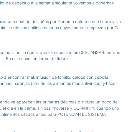
olor de cabeza o a la semana siguiente volvemos a ponernos 
ncia personal de dos años poniéndome enferma con fiebre y sin 
mico (típicos antiinflamatorios cuyas marcar empiezan por G 
como si no, lo que sí que es necesario es DESCANSAR: porqué 
 ti. En este caso, en forma de fiebre.
 encontrar mal: infusión de tomillo, caldos con cebolla, 
darinas, naranjas (son de los alimentos más antivíricos) y hacer 
ndo ya aparecen las primeras décimas o incluso un poco de 
 el día en la cama, sin casi moverse y DORMIR. Y, cuando uno 
los alimentos citados antes para POTENCIAR EL SISTEMA 