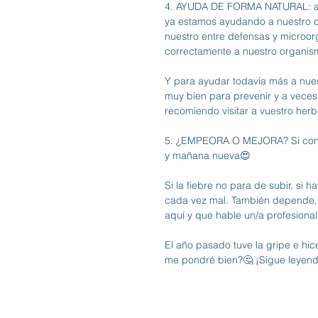
4. AYUDA DE FORMA NATURAL: al d
ya estamos ayudando a nuestro o
nuestro entre defensas y microo
correctamente a nuestro organis
Y para ayudar todavía más a nue
muy bien para prevenir y a veces
recomiendo visitar a vuestro her
5. ¿EMPEORA O MEJORA? Si con un
y mañana nueva😍
Si la fiebre no para de subir, si 
cada vez mal. También depende, 
aquí y que hable un/a profesiona
El año pasado tuve la gripe e hic
me pondré bien?🤔 ¡Sigue leyen