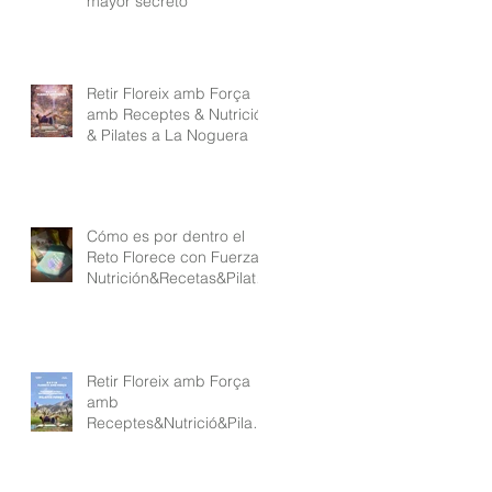
mayor secreto
Retir Floreix amb Força
amb Receptes & Nutrició
& Pilates a La Noguera
Cómo es por dentro el
Reto Florece con Fuerza
Nutrición&Recetas&Pilate
s
Retir Floreix amb Força
amb
Receptes&Nutrició&Pilate
s