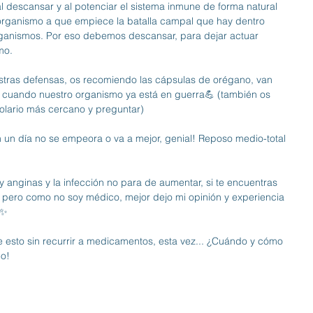
escansar y al potenciar el sistema inmune de forma natural 
rganismo a que empiece la batalla campal que hay dentro 
rganismos. Por eso debemos descansar, para dejar actuar 
mo. 
stras defensas, os recomiendo las cápsulas de orégano, van 
 cuando nuestro organismo ya está en guerra💪 (también os 
bolario más cercano y preguntar)
 día no se empeora o va a mejor, genial! Reposo medio-total 
hay anginas y la infección no para de aumentar, si te encuentras 
pero como no soy médico, mejor dejo mi opinión y experiencia 
l✨
e esto sin recurrir a medicamentos, esta vez... ¿Cuándo y cómo 
do!