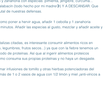
 y zanahoria con especias: pimienta, jengibre, cúrcuma... 
y calabacín (todo hecho por mi madre🍋) Y A DESCANSAR. Que 
utal de nuestras defensas. 
mo poner a hervir agua, añadir 1 cebolla y 1 zanahoria 
minutos. Añadir las especias al gusto, mezclar y añadir aceite y 
izas citadas, es interesante consumir alimentos ricos en 
 legumbres, frutos secos...) ya que con la fiebre tenemos un 
do de proteínas. Así que al ingerir alimentos proteicos 
mo consuma sus propias proteínas y no haya un desgaste. 
r infusiones de tomillo y otras hierbas potenciadoras del 
más de 1 o 2 vasos de agua con 1/2 limón y miel ¡anti-víricos a 