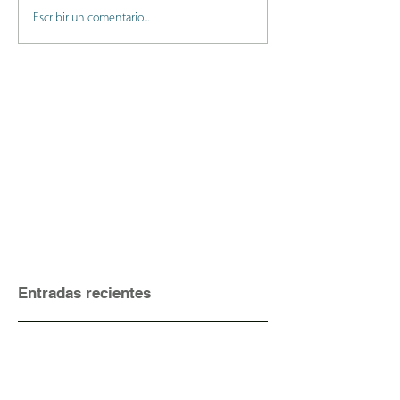
Escribir un comentario...
Entradas recientes
¡Entrena Pilates Fuerza conmigo
este verano!