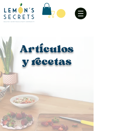
Art
culos
í
y recetas