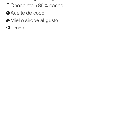
🍫Chocolate +85% cacao
🥥Aceite de coco
🍯Miel o sirope al gusto
🍋Limón