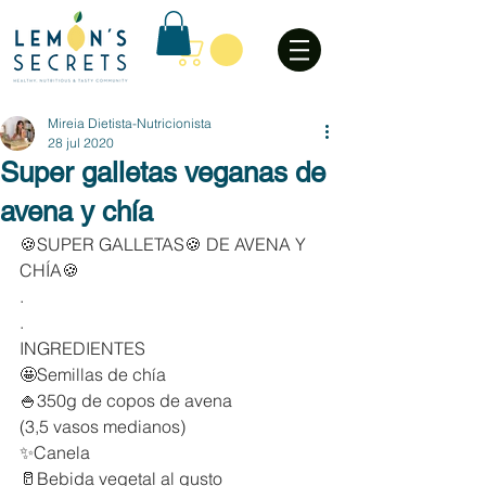
Mireia Dietista-Nutricionista
28 jul 2020
Super galletas veganas de
avena y chía
🍪SUPER GALLETAS🍪 DE AVENA Y 
CHÍA🍪
.
.
INGREDIENTES
🤩Semillas de chía
🍚350g de copos de avena
(3,5 vasos medianos)
✨Canela
🥛Bebida vegetal al gusto