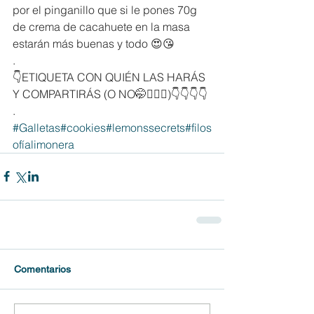
por el pinganillo que si le pones 70g 
de crema de cacahuete en la masa 
estarán más buenas y todo 😍😘
.
👇ETIQUETA CON QUIÉN LAS HARÁS 
Y COMPARTIRÁS (O NO🤭🤷🏽‍♀️)👇👇👇👇
.
#Galletas
#cookies
#lemonssecrets
#filos
ofíalimonera
Comentarios