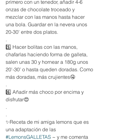
primero con un tenedor, añadir 4-6 
onzas de chocolate troceado y 
mezclar con las manos hasta hacer 
una bola. Guardar en la nevera unos 
20-30' entre dos platos.
.
5️⃣ Hacer bolitas con las manos, 
chafarlas haciendo forma de galleta, 
salen unas 30 y hornear a 180g unos 
20'-30' o hasta queden doradas. Como 
más doradas, más crujientes🤤
.
6️⃣ Añadir más choco por encima y 
disfrutar😍
.
.
✨Receta de mi amiga lemons que es 
una adaptación de las 
#LemonsGALLETAS
 ~ y me comenta 