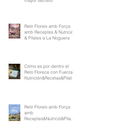
mayor secreto
Retir Floreix amb Força
amb Receptes & Nutrició
& Pilates a La Noguera
Cómo es por dentro el
Reto Florece con Fuerza
Nutrición&Recetas&Pilate
s
Retir Floreix amb Força
amb
Receptes&Nutrició&Pilate
s