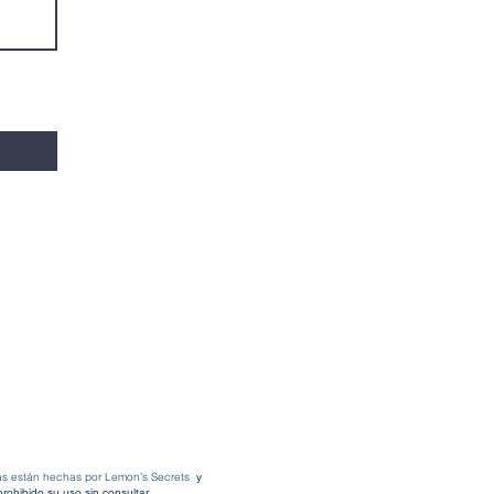
fías están hechas por Lemon's Secrets
y
rohibido su uso sin consultar.