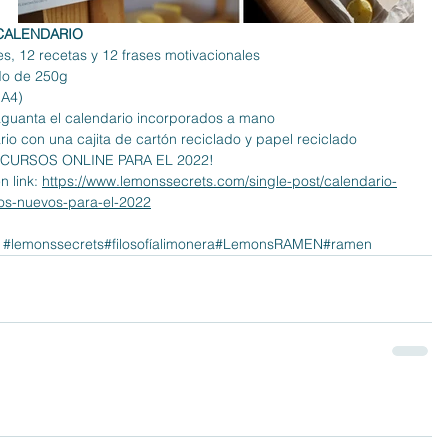
CALENDARIO
s, 12 recetas y 12 frases motivacionales
do de 250g
(A4)
aguanta el calendario incorporados a mano
rio con una cajita de cartón reciclado y papel reciclado
 CURSOS ONLINE PARA EL 2022!
 link: 
https://www.lemonssecrets.com/single-post/calendario-
os-nuevos-para-el-2022
 
#lemonssecrets
#filosofíalimonera
#LemonsRAMEN
#ramen