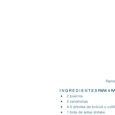
Ramen
I N G R E D I E N T E S PARA 4 
2 puerros
2 zanahorias
4-5 árboles de brócoli o colifl
1 bote de setas shitake