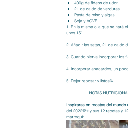
400g de fideos de udon
2L de caldo de verduras
Pasta de miso y algas
Soja y AOVE
1. En la misma olla que se hará e
unos 15'.
2️. Añadir las setas, 2L de caldo d
3️. Cuando hierva incorporar los f
4️. Incorporar anacardos, un poco 
5️. Dejar reposar y listos🥳
NOTAS NUTRICIONA
Inspirarse en recetas del mundo
del 2022💛✨y sus 12 recetas y 12 
marroquí: 