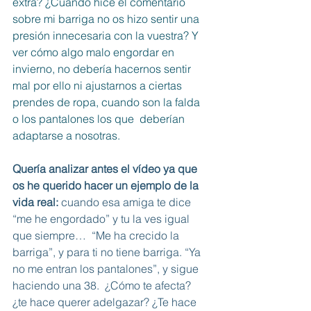
extra? ¿Cuándo hice el comentario 
sobre mi barriga no os hizo sentir una 
presión innecesaria con la vuestra? Y 
ver cómo algo malo engordar en 
invierno, no debería hacernos sentir 
mal por ello ni ajustarnos a ciertas 
prendes de ropa, cuando son la falda 
o los pantalones los que  deberían 
adaptarse a nosotras.
Quería analizar antes el vídeo ya que 
os he querido hacer un ejemplo de la 
vida real: 
cuando esa amiga te dice 
“me he engordado” y tu la ves igual 
que siempre…  “Me ha crecido la 
barriga”, y para ti no tiene barriga. “Ya 
no me entran los pantalones”, y sigue 
haciendo una 38.  ¿Cómo te afecta? 
¿te hace querer adelgazar? ¿Te hace 