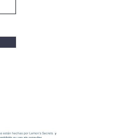
fías están hechas por Lemon's Secrets
y
rohibido su uso sin consultar.