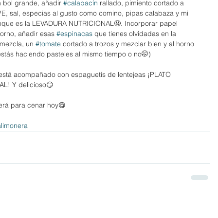
 bol grande, añadir 
#calabacín
 rallado, pimiento cortado a 
OVE, sal, especias al gusto como comino, pipas calabaza y mi 
l toque es la LEVADURA NUTRICIONAL🤤. Incorporar papel 
orno, añadir esas 
#espinacas
 que tienes olvidadas en la 
 mezcla, un 
#tomate
 cortado a trozos y mezclar bien y al horno 
stás haciendo pasteles al mismo tiempo o no🤭)
está acompañado con espaguetis de lentejeas ¡PLATO 
! Y delicioso😏
aerá para cenar hoy😋
́alimonera