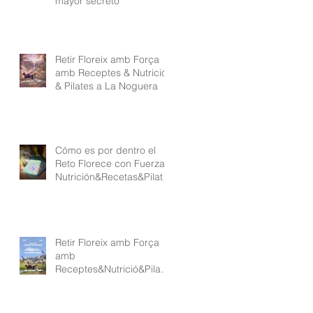
mayor secreto
Retir Floreix amb Força
amb Receptes & Nutrició
& Pilates a La Noguera
Cómo es por dentro el
Reto Florece con Fuerza
Nutrición&Recetas&Pilate
s
Retir Floreix amb Força
amb
Receptes&Nutrició&Pilate
s