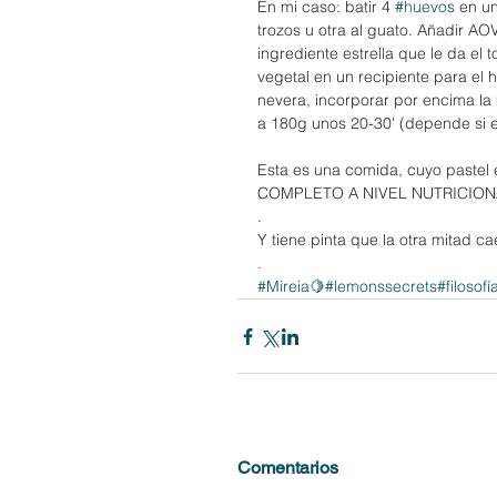
En mi caso: batir 4 
#huevos
 en un
trozos u otra al guato. Añadir A
ingrediente estrella que le da e
vegetal en un recipiente para el h
nevera, incorporar por encima la
a 180g unos 20-30' (depende si e
Esta es una comida, cuyo pastel 
COMPLETO A NIVEL NUTRICIONAL
.
Y tiene pinta que la otra mitad c
.
#Mireia🍋
#lemonssecrets
#filosofi
Comentarios