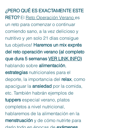
¿PERO QUÉ ES EXACTAMENTE ESTE 
RETO?
 El 
Reto Operación Verano 
es 
un reto para comenzar o continuar 
comiendo sano, a la vez delicioso y 
nutritivo y ¡en solo 21 días consigue 
tus objetivos! 
Haremos un mix exprés 
del reto operación verano (al completo 
que dura 5 semanas 
VER LINK INFO
)
hablando sobre 
alimentación
, 
estrategias
 nutricionales para el 
deporte, la importancia del 
relax
, como 
apaciguar la 
ansiedad
 por la comida, 
etc. También habrán ejemplos de 
tuppers
 especial verano, platos 
completos a nivel nutricional, 
hablaremos de la alimentación en la 
menstruación
 y de cómo nutrirte para 
darlo todo en épocas de 
exámenes
, 