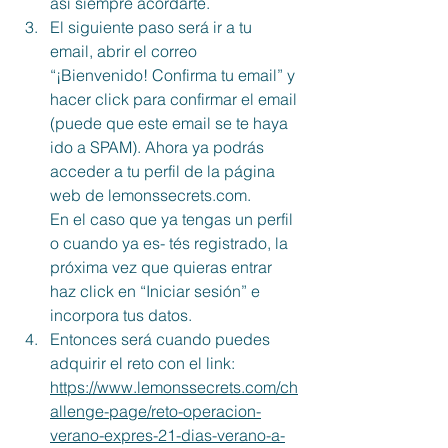
así siempre acordarte. 
El siguiente paso será ir a tu 
email, abrir el correo 
“¡Bienvenido! Confirma tu email” y 
hacer click para confirmar el email 
(puede que este email se te haya 
ido a SPAM). Ahora ya podrás 
acceder a tu perfil de la página 
web de lemonssecrets.com. 
En el caso que ya tengas un perfil 
o cuando ya es- tés registrado, la 
próxima vez que quieras entrar 
haz click en “Iniciar sesión” e 
incorpora tus datos. 
Entonces será cuando puedes 
adquirir el reto con el link: 
https://www.lemonssecrets.com/ch
allenge-page/reto-operacion-
verano-expres-21-dias-verano-a-