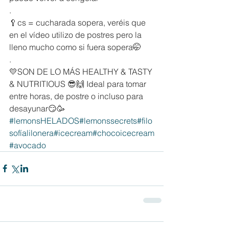
.
🥄cs = cucharada sopera, veréis que 
en el vídeo utilizo de postres pero la 
lleno mucho como si fuera sopera🤭
.
💛SON DE LO MÁS HEALTHY & TASTY 
& NUTRITIOUS 😎🙌 Ideal para tomar 
entre horas, de postre o incluso para 
desayunar😏🥳 
#lemonsHELADOS
#lemonssecrets
#filo
sofíalilonera
#icecream
#chocoicecream
#avocado