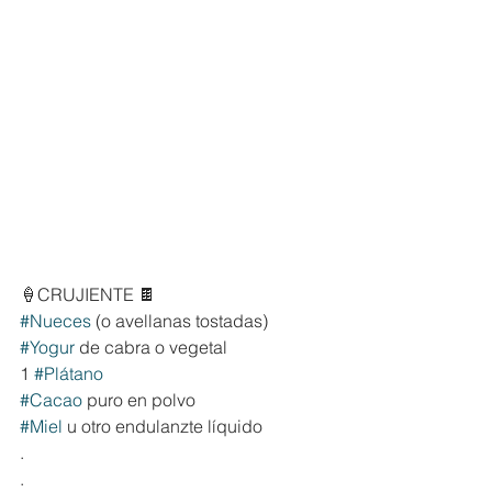
🍦CRUJIENTE 🍫
#Nueces
 (o avellanas tostadas)
#Yogur
 de cabra o vegetal
1 
#Plátano
#Cacao
 puro en polvo
#Miel
 u otro endulanzte líquido
.
.