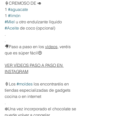
🍦CREMOSO DE 🥑
1 
#aguacate
1 
#limón
#Miel
 u otro endulzante líquido
#Aceite
 de coco (opcional)
.
.
🎥Paso a paso en los 
vídeos
, veréis 
que es súper fácil😍
VER VÍDEOS PASO A PASO EN 
INSTAGRAM
🍦Los 
#moldes
 los encontraréis en 
tiendas especializadas de gadgets 
cocina o en internet
.
❄️Una vez incorporado el chocolate se 
puede volver a congelar