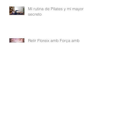
Mi rutina de Pilates y mi mayor
secreto
Retir Floreix amb Força amb
Receptes & Nutrició & Pilates a
La Noguera
Cómo es por dentro el Reto
Florece con Fuerza
Nutrición&Recetas&Pilates
Retir Floreix amb Força amb