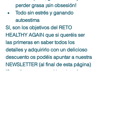
perder grasa ¡sin obsesión!
Todo sin estrés y ganando 
autoestima
Sí, son los objetivos del RETO 
HEALTHY AGAIN que si queréis ser 
las primeras en saber todos los 
detalles y adquirirlo con un delicioso 
descuento os podéis apuntar a nuestra 
NEWSLETTER (al final de esta página) 
"Suscríbete a nuestra Newsletter" 
incorporar nombre + email + aceptar 
términos y condiciones + ENVIAR ¡y 
nos vemos el 1 de septiembre! ;D
¡A por un delicioso septiembre!
Mireia Lemons