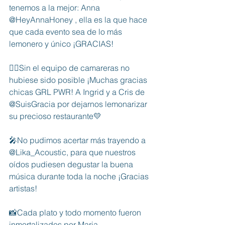
tenemos a la mejor: Anna 
@HeyAnnaHoney , ella es la que hace 
que cada evento sea de lo más 
lemonero y único ¡GRACIAS!
👯‍♀️Sin el equipo de camareras no 
hubiese sido posible ¡Muchas gracias 
chicas GRL PWR! A Ingrid y a Cris de 
@SuisGracia por dejarnos lemonarizar 
su precioso restaurante💛
🎤No pudimos acertar más trayendo a 
@Lika_Acoustic, para que nuestros 
oídos pudiesen degustar la buena 
música durante toda la noche ¡Gracias 
artistas!
📸Cada plato y todo momento fueron 
inmortalizados por Maria 