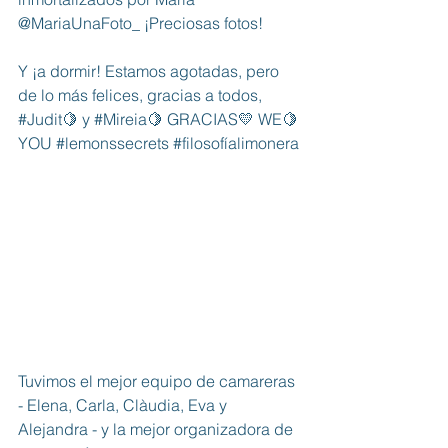
@MariaUnaFoto_ ¡Preciosas fotos!
Y ¡a dormir! Estamos agotadas, pero 
de lo más felices, gracias a todos, 
#Judit
🍋 y 
#Mireia
🍋 GRACIAS💛 WE🍋
YOU 
#lemonssecrets
#filosofíalimonera
Tuvimos el mejor equipo de camareras 
- Elena, Carla, Clàudia, Eva y 
Alejandra - y la mejor organizadora de 