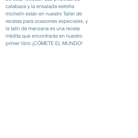
calabaza y la ensalada estrella 
michelín están en nuestro 
Taller de 
recetas para ocasiones especiales
, y 
la tatín de manzana es una receta 
inédita que encontrarás en nuestro  
primer libro 
¡CÓMETE EL MUNDO!
¡Nos encantaría verte en la próxima 
#LemonsNIGHT
!