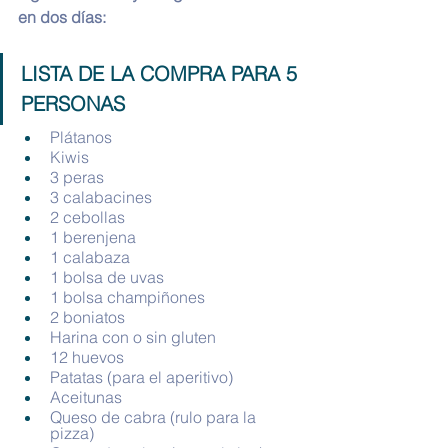
en dos días:
LISTA DE LA COMPRA PARA 5 
PERSONAS
Plátanos
Kiwis
3 peras
3 calabacines
2 cebollas
1 berenjena
1 calabaza
1 bolsa de uvas
1 bolsa champiñones
2 boniatos
Harina con o sin gluten
12 huevos
Patatas (para el aperitivo)
Aceitunas
Queso de cabra (rulo para la 
pizza)