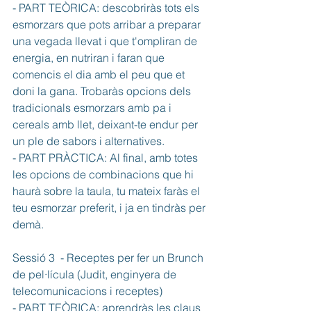
- PART TEÒRICA: descobriràs tots els 
esmorzars que pots arribar a preparar 
una vegada llevat i que t'ompliran de 
energia, en nutriran i faran que 
comencis el dia amb el peu que et 
doni la gana. Trobaràs opcions dels 
tradicionals esmorzars amb pa i 
cereals amb llet, deixant-te endur per 
un ple de sabors i alternatives. 
- PART PRÀCTICA: Al final, amb totes 
les opcions de combinacions que hi 
haurà sobre la taula, tu mateix faràs el 
teu esmorzar preferit, i ja en tindràs per 
demà. 
Sessió 3  - Receptes per fer un Brunch 
de pel·lícula (Judit, enginyera de 
telecomunicacions i receptes) 
- PART TEÒRICA: aprendràs les claus 