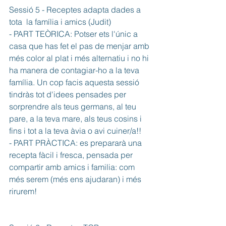
Sessió 5 - Receptes adapta dades a 
tota  la família i amics (Judit) 
- PART TEÒRICA: Potser ets l'únic a 
casa que has fet el pas de menjar amb 
més color al plat i més alternatiu i no hi 
ha manera de contagiar-ho a la teva 
família. Un cop facis aquesta sessió 
tindràs tot d'idees pensades per 
sorprendre als teus germans, al teu 
pare, a la teva mare, als teus cosins i 
fins i tot a la teva àvia o avi cuiner/a!!
- PART PRÀCTICA: es prepararà una 
recepta fàcil i fresca, pensada per 
compartir amb amics i familia: com 
més serem (més ens ajudaran) i més 
rirurem!