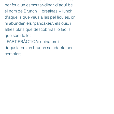
per fer a un esmorzar-dinar, d'aquí bé 
el nom de Brunch = breakfas + lunch, 
d'aquells que veus a les pel·lícules, on 
hi abunden els "pancakes", els ous, i 
altres plats que descobriràs lo fàcils 
que són de fer.
- PART PRÀCTICA: cuinarem i 
degustarem un brunch saludable ben 
complert.