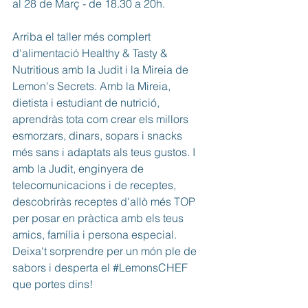
al 28 de Març - de 18.30 a 20h.
Arriba el taller més complert 
d'alimentació Healthy & Tasty & 
Nutritious amb la Judit i la Mireia de 
Lemon's Secrets. Amb la Mireia, 
dietista i estudiant de nutrició, 
aprendràs tota com crear els millors 
esmorzars, dinars, sopars i snacks 
més sans i adaptats als teus gustos. I 
amb la Judit, enginyera de 
telecomunicacions i de receptes, 
descobriràs receptes d'allò més TOP 
per posar en pràctica amb els teus 
amics, família i persona especial. 
Deixa't sorprendre per un món ple de 
sabors i desperta el 
#LemonsCHEF
que portes dins!