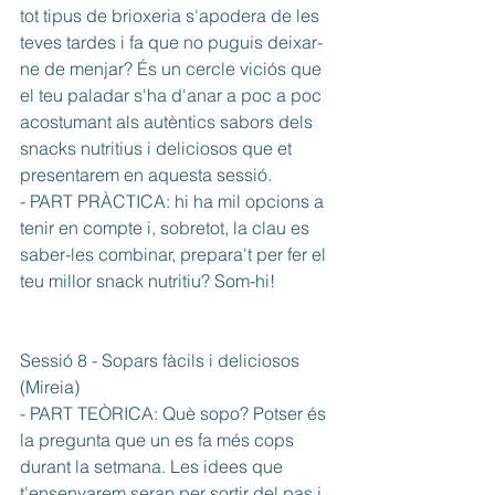
tot tipus de brioxeria s'apodera de les 
teves tardes i fa que no puguis deixar-
ne de menjar? És un cercle viciós que 
el teu paladar s'ha d'anar a poc a poc 
acostumant als autèntics sabors dels 
snacks nutritius i deliciosos que et 
presentarem en aquesta sessió. 
- PART PRÀCTICA: hi ha mil opcions a 
tenir en compte i, sobretot, la clau es 
saber-les combinar, prepara't per fer el 
teu millor snack nutritiu? Som-hi!
Sessió 8 - Sopars fàcils i deliciosos  
(Mireia) 
- PART TEÒRICA: Què sopo? Potser és 
la pregunta que un es fa més cops 
durant la setmana. Les idees que 
t'ensenyarem seran per sortir del pas i 