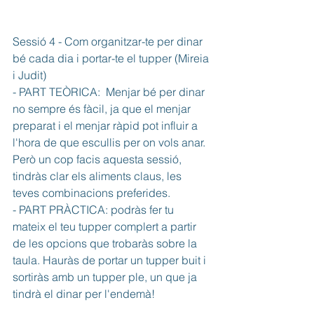
Sessió 4 - Com organitzar-te per dinar 
bé cada dia i portar-te el tupper (Mireia 
i Judit) 
- PART TEÒRICA:  Menjar bé per dinar 
no sempre és fàcil, ja que el menjar 
preparat i el menjar ràpid pot influir a 
l'hora de que escullis per on vols anar. 
Però un cop facis aquesta sessió, 
tindràs clar els aliments claus, les 
teves combinacions preferides. 
- PART PRÀCTICA: podràs fer tu 
mateix el teu tupper complert a partir 
de les opcions que trobaràs sobre la 
taula. Hauràs de portar un tupper buit i 
sortiràs amb un tupper ple, un que ja 
tindrà el dinar per l'endemà!