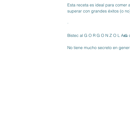
Esta receta es ideal para comer 
superar con grandes éxitos (o no
·
Bistec al G O R G O N Z O L A🧀 
No tiene mucho secreto en general