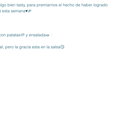
algo bien tasty, para premiarnos el hecho de haber logrado 
) esta semana♥️🎉
con patatas🥔 y ensalada🥗 ·
, pero la gracia esta en la salsa😏