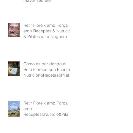
mayor secreto
Retir Floreix amb Força
amb Receptes & Nutrició
& Pilates a La Noguera
Cómo es por dentro el
Reto Florece con Fuerza
Nutrición&Recetas&Pilate
s
Retir Floreix amb Força
amb
Receptes&Nutrició&Pilate
s