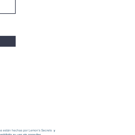
fías están hechas por Lemon's Secrets
y
rohibido su uso sin consultar.