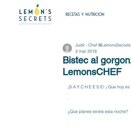
RECETAS Y NUTRICIÓN
Judit - Chef @LemonsSecrets
2 mar 2018
Bistec al gorgon
LemonsCHEF
¡S A Y C H E E S E! ¡ Que hoy es 
·
¿Que planes tenéis esta noche?
·