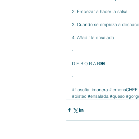
2. Empezar a hacer la salsa 
3. Cuando se empieza a deshacer 
4. Añadir la ensalada
·
D E B O R A R🍽
·
#filosofiaLimonera
#lemonsCHEF
#bistec
#ensalada
#queso
#gorg