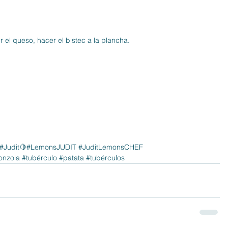
el queso, hacer el bistec a la plancha.
#Judit
🍋#LemonsJUDIT 
#JuditLemonsCHEF
onzola
#tubérculo
#patata
#tubérculos