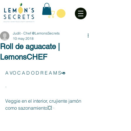
Judit - Chef @LemonsSecrets
10 may 2018
Roll de aguacate |
LemonsCHEF
A VO C A D O D R E A M S🥑
·
Veggie en el interior, crujiente jamón 
como sazonamiento💥 ·