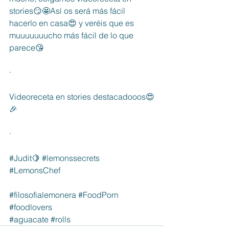
stories😏🤩Así os será más fácil 
hacerlo en casa😍 y veréis que es 
muuuuuuucho más fácil de lo que 
parece😘
·
Videoreceta en stories destacadooos😍
🎉
·
#Judit
🍋 
#lemonssecrets
#LemonsChef
#filosofialemonera
#FoodPorn
#foodlovers
#aguacate
#rolls