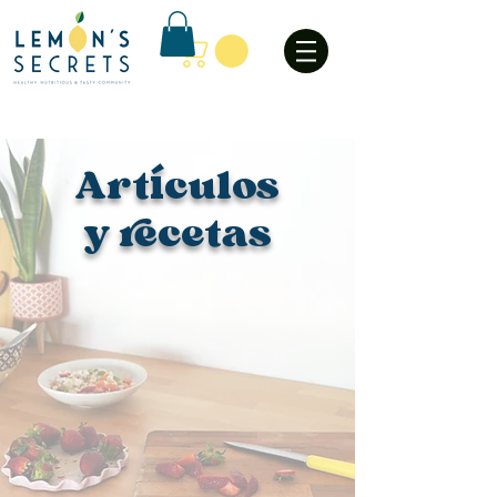
Art
culos
í
y recetas