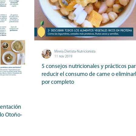
Mireia Dietista-Nutricionista
11 nov 2019
5 consejos nutricionales y prácticos pa
reducir el consumo de carne o eliminar
por completo
Para el bien del planeta, para los animales y para ti. 1- Al
con otras clases de proteína animal Como el pescado, el
marisco y el...
mentación
lo Otoño-
 vegetariana deben