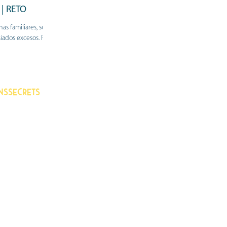
 | RETO
nas familiares, sentí
iados excesos. Pero
nssecrets