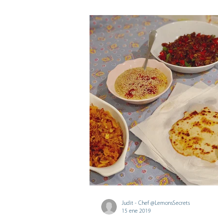
ser sin refinar, sin azúcares añadidos y sin 
desconocidos, es...
Judit - Chef @LemonsSecrets
15 ene 2019