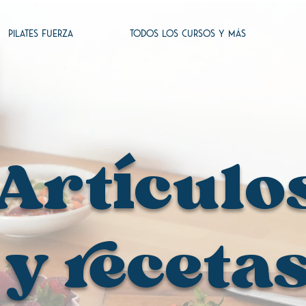
PILATES FUERZA
TODOS LOS CURSOS Y MÁS
Art
culo
í
y receta