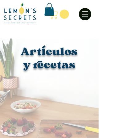
Art
culos
í
y recetas