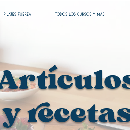
PILATES FUERZA
TODOS LOS CURSOS Y MÁS
Art
culo
í
y receta