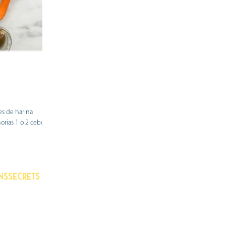
es de harina
rias 1 o 2 cebollas
nssecrets