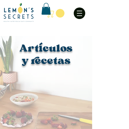
Art
culos
í
y recetas