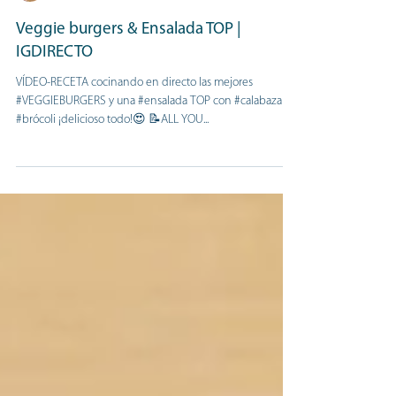
Mireia Dietista-Nutricionista
29 mar 2020
Veggie burgers & Ensalada TOP |
IGDIRECTO
VÍDEO-RECETA cocinando en directo las mejores
#VEGGIEBURGERS y una #ensalada TOP con #calabaza y
#brócoli ¡delicioso todo!😍 📝ALL YOU...