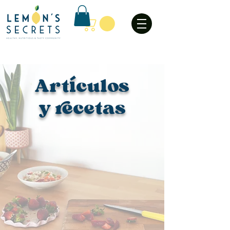
Art
culos
í
y recetas