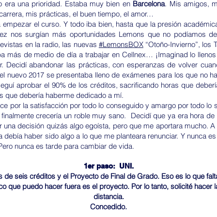
o era una prioridad. Estaba muy bien en
Barcelona
. Mis amigos, m
arrera, mis prácticas, el buen tiempo, el amor…
a empezar el curso. Y todo iba bien, hasta que la presión académic
ez nos surgían más oportunidades Lemons que no podíamos des
revistas en la radio, las nuevas
#LemonsBOX
“Otoño-Invierno”, los 
a más de medio de día a trabajar en Cellnex… ¡Imaginad lo lleno
r. Decidí abandonar las prácticas, con esperanzas de volver cua
í el nuevo 2017 se presentaba lleno de exámenes para los que no ha
seguí aprobar el 90% de los créditos, sacrificando horas que deber
s que debería haberme dedicado a mí.
 por la satisfacción por todo lo conseguido y amargo por todo lo s
e finalmente crecería un roble muy sano. Decidí que ya era hora de
r una decisión quizás algo egoísta, pero que me aportara mucho. A t
 debía haber sido algo a lo que me planteara renunciar. Y nunca e
Pero nunca es tarde para cambiar de vida.
1er paso: UNI.
 de seis créditos y el Proyecto de Final de Grado. Eso es lo que falt
ico que puedo hacer fuera es el proyecto. Por lo tanto, solicité hacer 
distancia.
Concedido.