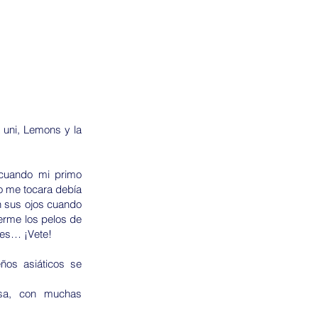
a uni, Lemons y la
 cuando mi primo
o me tocara debía
en sus ojos cuando
erme los pelos de
hes… ¡Vete!
ños asiáticos se
esa, con muchas