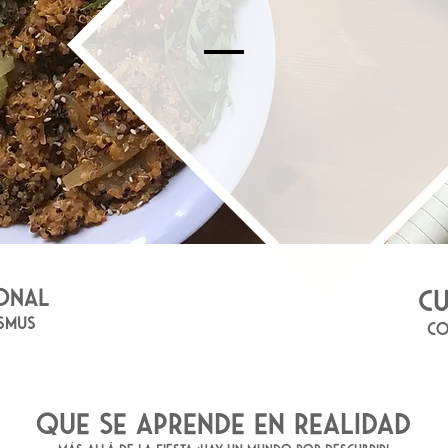
-
SONAL
C
SMUS
CO
QUE SE APRENDE EN REALIDAD