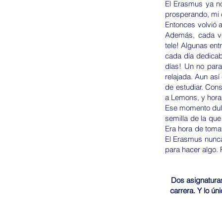
El Erasmus ya n
prosperando, mi c
Entonces volvió 
Además, cada v
tele! Algunas ent
cada día dedicab
días! Un no para
relajada. Aun as
de estudiar. Con
a Lemons, y hora
Ese momento dulce
semilla de la qu
Era hora de toma
El Erasmus nunca
para hacer algo. 
Dos asignaturas
carrera. Y lo ún