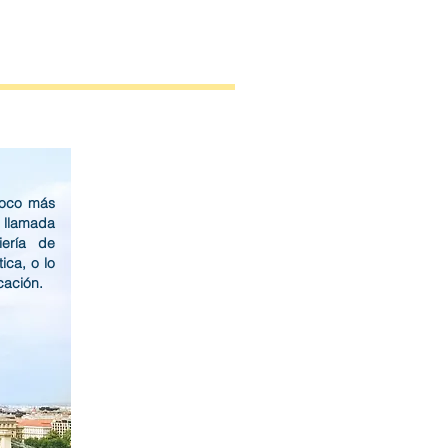
poco más
 llamada
iería de
ica, o lo
cación.