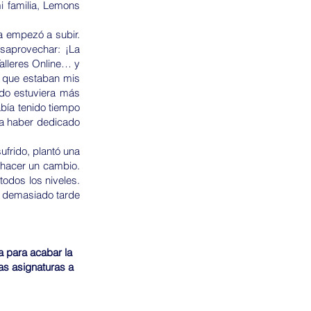
i familia, Lemons
a empezó a subir.
aprovechar: ¡La
Talleres Online… y
s que estaban mis
ndo estuviera más
bía tenido tiempo
ía haber dedicado
ufrido, plantó una
 hacer un cambio.
odos los niveles.
s demasiado tarde
a para acabar la
las asignaturas a