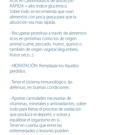
ricos en carbohidratos de absorción
RÁPIDA = alto índice glucémico.
Sobre todo se recomienda que sean
alimentos con poca grasa para que la
absorción sea más rápida.
- Recuperar proteínas a través de alimentos
ricos en proteínas como los de origen
animal (carne, pescado, huevo, queso) o
también de origen vegetal (legumbres,
frutos seco...).
- HIDRATACIÓN: Remplazar los líquidos
perdidos.
- Tener el sistema inmunológico, las
defensas, en buenas condiciones.
- Aportar cantidades necesarias de
vitaminas, minerales y antioxidantes, sobre
todo para frenar el proceso de oxidación
que produce el deporte, y volver a
equilibrar el organismo en si.
Tener en cuenta que entre las
enfermedades o lesiones pueden