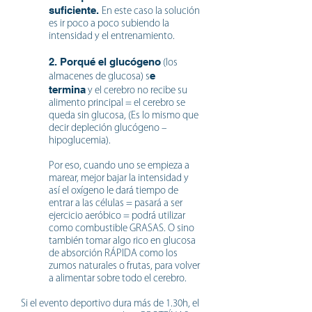
suficiente.
En este caso la solución
es ir poco a poco subiendo la
intensidad y el entrenamiento.
2. Porqué el glucógeno
(los
e
almacenes de glucosa) s
termina
y el cerebro no recibe su
alimento principal = el cerebro se
queda sin glucosa, (Es lo mismo que
decir depleción glucógeno –
hipoglucemia).
Por eso, cuando uno se empieza a
marear, mejor bajar la intensidad y
así el oxígeno le dará tiempo de
entrar a las células = pasará a ser
ejercicio aeróbico = podrá utilizar
como combustible GRASAS. O sino
también tomar algo rico en glucosa
de absorción RÁPIDA como los
zumos naturales o frutas, para volver
a alimentar sobre todo el cerebro.
Si el evento deportivo dura más de 1.30h, el