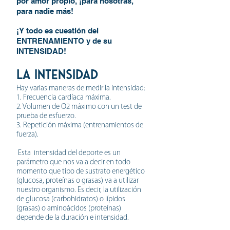
por amor propio, ¡para nosotras,
para nadie más!
¡Y todo es cuestión del
ENTRENAMIENTO y de su
INTENSIDAD!
LA INTENSIDAD
Hay varias maneras de medir la intensidad:
1. Frecuencia cardíaca máxima.
2. Volumen de O2 máximo con un test de
prueba de esfuerzo.
3. Repetición máxima (entrenamientos de
fuerza).
Esta intensidad del deporte es un
parámetro que nos va a decir en todo
momento que tipo de sustrato energético
(glucosa, proteínas o grasas) va a utilizar
nuestro organismo. Es decir, la utilización
de glucosa (carbohidratos) o lípidos
(grasas) o aminoácidos (proteínas)
depende de la duración e intensidad.