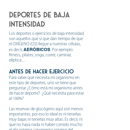
DEPORTEs DE BAJA
INTENSIDAD
Los deportes o ejercicios de baja intensidad
son aquellos que sí que dan tiempo de que
el OXÍGENO (O2) llegue a nuestras células,
AERÓBICOS
es decir,
. Por ejemplo:
fitness, pilates, yoga, correr, caminar,
elíptica…
ANTES de hacer ejercicio
Para saber qué necesita mi organismo en
este tipo de deportes, uno se tiene que
preguntar ¿Cómo está mi organismo antes
de hacer deporte? ¿Qué necesita para estar
al 100%?
Las reservas de glucógeno aquí son menos
importantes, por eso lo ideal es ni tenerlas
muy bajas ni tenerlas muy altas. Es decir, ni
que no haya nada ni haber comido mucho