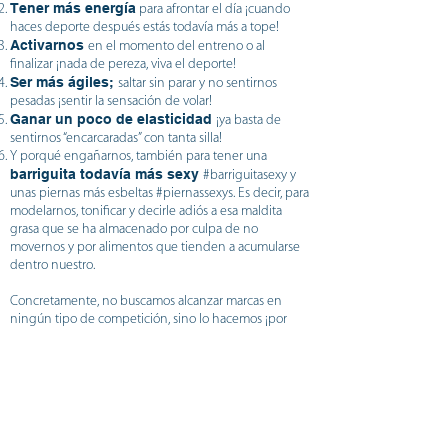
Tener más energía
para afrontar el día ¡cuando
haces deporte después estás todavía más a tope!
Activarnos
en el momento del entreno o al
finalizar ¡nada de pereza, viva el deporte!
Ser más ágiles;
saltar sin parar y no sentirnos
pesadas ¡sentir la sensación de volar!
Ganar un poco de elasticidad
¡ya basta de
sentirnos “encarcaradas” con tanta silla!
Y porqué engañarnos, también para tener una
barriguita todavía más sexy
#barriguitasexy y
unas piernas más esbeltas #piernassexys. Es decir, para
modelarnos, tonificar y decirle adiós a esa maldita
grasa que se ha almacenado por culpa de no
movernos y por alimentos que tienden a acumularse
dentro nuestro.
Concretamente, no buscamos alcanzar marcas en
ningún tipo de competición, sino lo hacemos ¡por
amor propio! ¡amor a nuestro organismo!
Los objetivos del 1 al 5 se irán haciendo “solos” a
medida que hagamos ejercicio de toda clase. Pero el 6
ya es más complicado… primero tenemos que
entender nuestro METABOLISMO.
Y siiiiíiiii,
gracias a las clases de Alimentación Equilibrada del
CFP de Dietética impartido en el Instituo Roger de