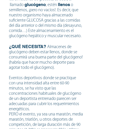
glucógeno
llenos
llamado
, estén
o
semillenos, ¡pero no vacíos!. Es decir, que
nuestro organismo haya almacenado
suficiente GLUCOSA gracias a las comidas
del día anterior o del mismo día (desayuno,
comida…) Este almacenamiento es el
glucógeno hepático y muscular necesario.
¿QUÉ NECESITA?
Almacenes de
glucógeno deben estar llenos, donde se
consumirá una buena parte del glucógeno!
(habría que hacer mucho deporte para
agotar todo el glucógeno).
Eventos deportivos donde se practique
con una intensidad alta entre 60-90
minutos, se ha visto que las
concentraciones habituales de glucógeno
de un deportista entrenado parecen ser
adecuadas para cubrir los requerimientos
energéticos.
PERO el evento, ya sea una maratón, media
maratón, triatlón, u otros deportes de
competición, de larga duración más de 90