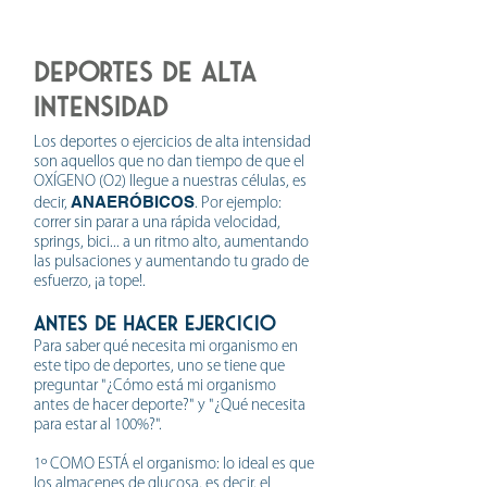
DEPORTEs DE ALTA
INTENSIDAD
Los deportes o ejercicios de alta intensidad
son aquellos que no dan tiempo de que el
OXÍGENO (O2) llegue a nuestras células, es
ANAERÓBICOS
decir,
. Por ejemplo:
correr sin parar a una rápida velocidad,
springs, bici... a un ritmo alto, aumentando
las pulsaciones y aumentando tu grado de
esfuerzo, ¡a tope!.
ANTES de hacer ejercicio
Para saber qué necesita mi organismo en
este tipo de deportes, uno se tiene que
preguntar "¿Cómo está mi organismo
antes de hacer deporte?" y "¿Qué necesita
para estar al 100%?".
1º COMO ESTÁ el organismo: lo ideal es que
los almacenes de glucosa, es decir, el