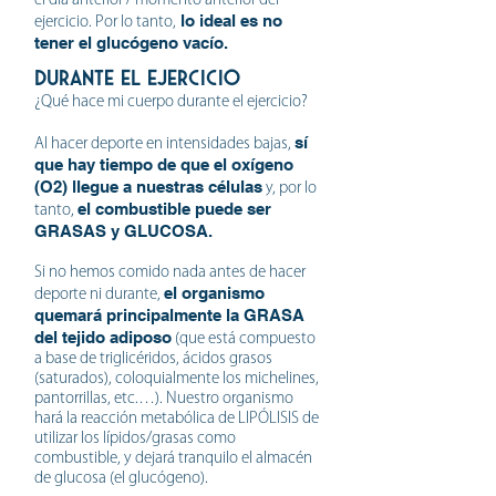
el día anterior / momento anterior del
lo ideal es no
ejercicio. Por lo tanto,
tener el glucógeno vacío.
DURANTE EL ejercicio
¿Qué hace mi cuerpo durante el ejercicio?
sí
Al hacer deporte en intensidades bajas,
que hay tiempo de que el oxígeno
(O2) llegue a nuestras células
y, por lo
el combustible puede ser
tanto,
GRASAS y GLUCOSA.
Si no hemos comido nada antes de hacer
el organismo
deporte ni durante,
quemará principalmente la GRASA
del tejido adiposo
(que está compuesto
a base de triglicéridos, ácidos grasos
(saturados), coloquialmente los michelines,
pantorrillas, etc.…). Nuestro organismo
hará la reacción metabólica de LIPÓLISIS de
utilizar los lípidos/grasas como
combustible, y dejará tranquilo el almacén
de glucosa (el glucógeno).